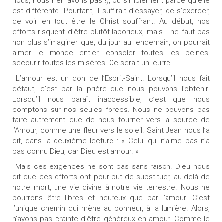
nous, nous n’en avons pas !), ou simplement parce qu’elle
est différente. Pourtant, il suffirait d’essayer, de s’exercer,
de voir en tout être le Christ souffrant. Au début, nos
efforts risquent d’être plutôt laborieux, mais il ne faut pas
non plus s’imaginer que, du jour au lendemain, on pourrait
aimer le monde entier, consoler toutes les peines,
secourir toutes les misères. Ce serait un leurre.
L’amour est un don de l’Esprit-Saint. Lorsqu’il nous fait
défaut, c’est par la prière que nous pouvons l’obtenir.
Lorsqu’il nous paraît inaccessible, c’est que nous
comptons sur nos seules forces. Nous ne pouvons pas
faire autrement que de nous tourner vers la source de
l’Amour, comme une fleur vers le soleil. Saint Jean nous l’a
dit, dans la deuxième lecture : « Celui qui n’aime pas n’a
pas connu Dieu, car Dieu est amour. »
Mais ces exigences ne sont pas sans raison. Dieu nous
dit que ces efforts ont pour but de substituer, au-delà de
notre mort, une vie divine à notre vie terrestre. Nous ne
pourrons être libres et heureux que par l’amour. C’est
l’unique chemin qui mène au bonheur, à la lumière. Alors,
n’ayons pas crainte d’être généreux en amour. Comme le