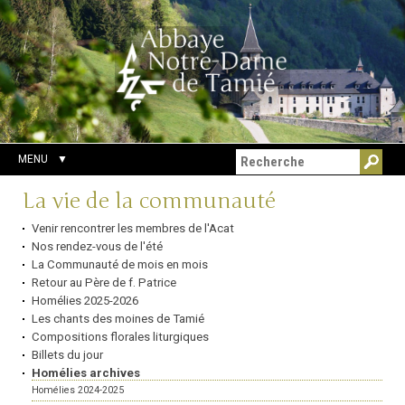
Aller
Outils
Chercher par
au
personnels
Recherche
contenu.
avancée…
|
Aller
à
la
navigation
MENU
Navigation
La vie de la communauté
Venir rencontrer les membres de l'Acat
Nos rendez-vous de l'été
La Communauté de mois en mois
Retour au Père de f. Patrice
Homélies 2025-2026
Les chants des moines de Tamié
Compositions florales liturgiques
Billets du jour
Homélies archives
Homélies 2024-2025