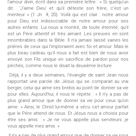
l’amour divin, écrit dans sa première lettre : « Si quelqu’un
dit : ‘J’aime Dieu’ et qu’il déteste son frère, c’est un
menteur » (1 Jn 4, 20). Voilà qui est clair : notre amour
pour Dieu est indissociable de notre amour pour ses
autres enfants. Lui nous a montré, de toute éternité, qu’il
est un Père attentif et très aimant. Les preuves en sont
innombrables dans la Bible. Il n’a jamais laissé vaines les
prières de ceux qui l’imploraient avec foi et amour. Mais le
plus beau cadeau qu’il nous a fait est bien de nous avoir
envoyé son Fils unique en sacrifice de pardon pour nos
péchés, comme nous le disait la deuxième lecture.
Déjà, il y a deux semaines, l’évangile de saint Jean nous
rapportait une parole de Jésus qui se comparait au vrai
berger, celui qui aime ses brebis au point de donner sa vie
pour elles. Aujourd’hui, il nous le répète : « Il n’y a pas de
plus grand amour que de donner sa vie pour ceux qu’on
aime. » Ainsi, le Christ lui-même a vécu cet amour parfait
que le Père attend de nous. Et Jésus nous a choisis pour
être ses amis : « Je ne vous appelle plus serviteurs…je
vous appelle mes amis. »
Il n’y a pas de plus grand amour que de donner sa vie pour