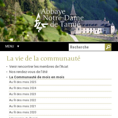
Aller
Outils
Chercher par
au
personnels
Recherche
contenu.
avancée…
|
Aller
à
la
navigation
MENU
Navigation
La vie de la communauté
Venir rencontrer les membres de l'Acat
Nos rendez-vous de l'été
La Communauté de mois en mois
Au fil des mois 2025
Au fil des mois 2024
Au fil des mois 2023
Au fil des mois 2022
Au fil des mois 2021
Au fil des mois 2020