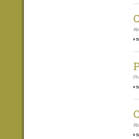
C
Ab
T
P
Ph
T
C
Ab
T