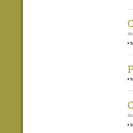
C
Ab
T
P
T
C
Ab
T