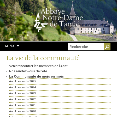
Aller
Outils
Chercher par
au
personnels
Recherche
contenu.
avancée…
|
Aller
à
la
navigation
MENU
Navigation
La vie de la communauté
Venir rencontrer les membres de l'Acat
Nos rendez-vous de l'été
La Communauté de mois en mois
Au fil des mois 2025
Au fil des mois 2024
Au fil des mois 2023
Au fil des mois 2022
Au fil des mois 2021
Au fil des mois 2020