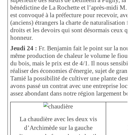
supérieure des sœurs de Bethléem à Pugny, la sup
bénédictine de La Rochette et l’après-midi M. F
est convoqué à la préfecture pour recevoir, avec 
(anciens) étrangers la charte de naturalisation fra
droits et les devoirs qui sont désormais ceux qui
honneur.
Jeudi 24 :
Fr. Benjamin fait le point sur la nouv
même production de chaleur le volume le fioul es
du bois, mais le prix est de 4/1.
Il nous sensibilis
réaliser des économies d'énergie, sujet de grande 
Tamié la possibilité de cultiver une plante destin
avons passé un contrat avec une entreprise locale
assez abondant dans notre région largement bois
La chaudière avec les deux vis
d’Archimède sur la gauche
Le 