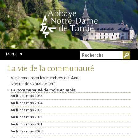
Aller
Outils
Chercher par
au
personnels
Recherche
contenu.
avancée…
|
Aller
à
la
navigation
MENU
Navigation
La vie de la communauté
Venir rencontrer les membres de l'Acat
Nos rendez-vous de l'été
La Communauté de mois en mois
Au fil des mois 2025
Au fil des mois 2024
Au fil des mois 2023
Au fil des mois 2022
Au fil des mois 2021
Au fil des mois 2020