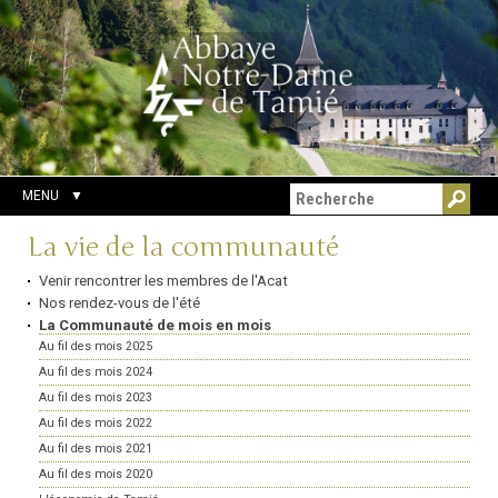
Aller
Outils
Chercher par
au
personnels
Recherche
contenu.
avancée…
|
Aller
à
la
navigation
MENU
Navigation
La vie de la communauté
Venir rencontrer les membres de l'Acat
Nos rendez-vous de l'été
La Communauté de mois en mois
Au fil des mois 2025
Au fil des mois 2024
Au fil des mois 2023
Au fil des mois 2022
Au fil des mois 2021
Au fil des mois 2020