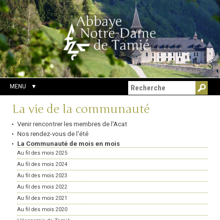
Aller
Outils
Chercher par
au
personnels
Recherche
contenu.
avancée…
|
Aller
à
la
navigation
MENU
Navigation
La vie de la communauté
Venir rencontrer les membres de l'Acat
Nos rendez-vous de l'été
La Communauté de mois en mois
Au fil des mois 2025
Au fil des mois 2024
Au fil des mois 2023
Au fil des mois 2022
Au fil des mois 2021
Au fil des mois 2020