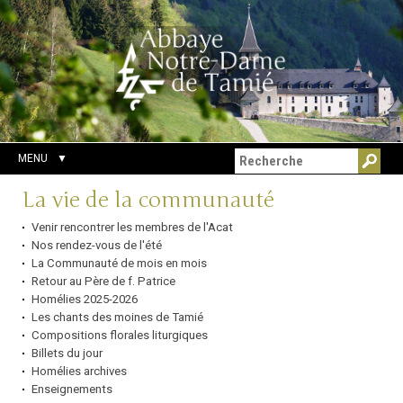
Aller
Outils
Chercher par
au
personnels
Recherche
contenu.
avancée…
|
Aller
à
la
navigation
MENU
Navigation
La vie de la communauté
Venir rencontrer les membres de l'Acat
Nos rendez-vous de l'été
La Communauté de mois en mois
Retour au Père de f. Patrice
Homélies 2025-2026
Les chants des moines de Tamié
Compositions florales liturgiques
Billets du jour
Homélies archives
Enseignements