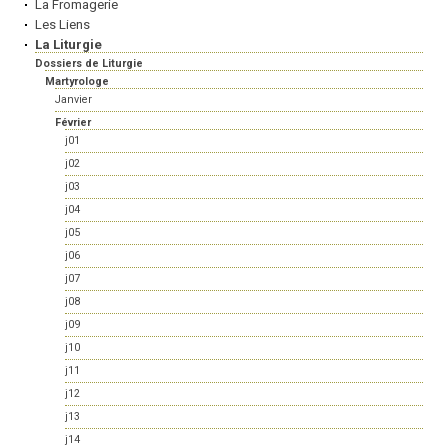
La Fromagerie
Les Liens
La Liturgie
Dossiers de Liturgie
Martyrologe
Janvier
Février
j01
j02
j03
j04
j05
j06
j07
j08
j09
j10
j11
j12
j13
j14