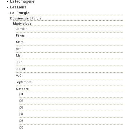
La Fromagerie
Les Liens
La Liturgie
Dossiers de Liturgie
Martyrologe
Janvier
Février
Mars
Avril
Mai
Juin
Juillet
Août
Septembre
Octobre
j01
j02
j03
j04
j05
j06