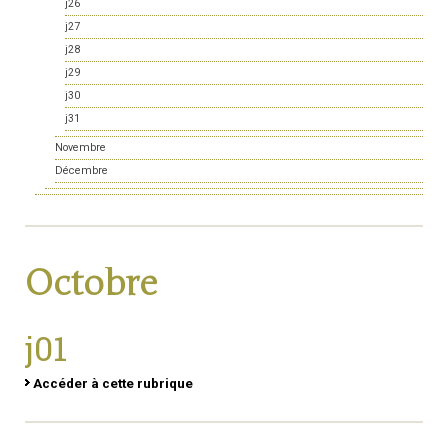
j26
j27
j28
j29
j30
j31
Novembre
Décembre
Octobre
j01
Accéder à cette rubrique