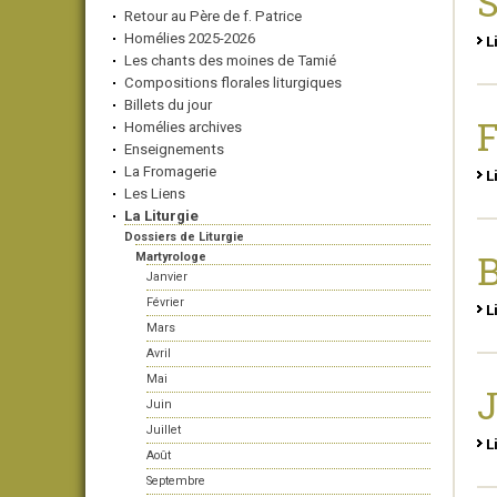
Retour au Père de f. Patrice
Homélies 2025-2026
L
Les chants des moines de Tamié
Compositions florales liturgiques
Billets du jour
Homélies archives
Enseignements
La Fromagerie
L
Les Liens
La Liturgie
Dossiers de Liturgie
Martyrologe
Janvier
Février
L
Mars
Avril
Mai
J
Juin
Juillet
L
Août
Septembre