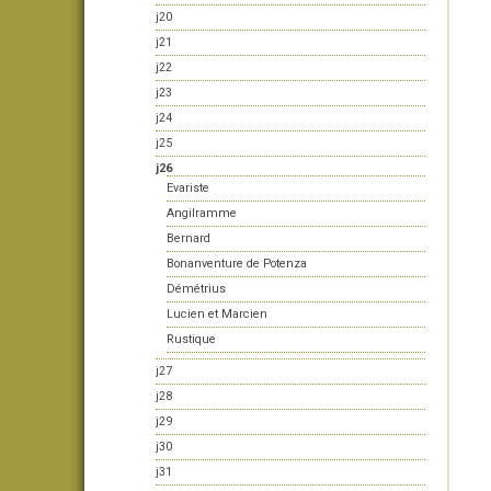
j20
j21
j22
j23
j24
j25
j26
Evariste
Angilramme
Bernard
Bonanventure de Potenza
Démétrius
Lucien et Marcien
Rustique
j27
j28
j29
j30
j31