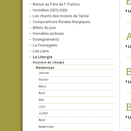
E
Retour au Père de f. Patrice
Homélies 2025-2026
L
Les chants des moines de Tamié
Compositions florales liturgiques
Billets du jour
Homélies archives
Enseignements
La Fromagerie
L
Les Liens
La Liturgie
Dossiers de Liturgie
B
Martyrologe
Janvier
Février
L
Mars
Avril
Mai
B
Juin
Juillet
L
Août
Septembre