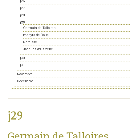
j26
j27
j28
j29
Germain de Talloires
martyrs de Douai
Narcisse
Jacques d'Osroëne
j30
j31
Novembre
Décembre
j29
Germain de Talloires