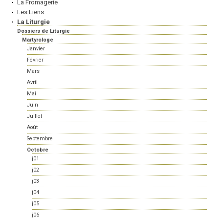
La Fromagerie
Les Liens
La Liturgie
Dossiers de Liturgie
Martyrologe
Janvier
Février
Mars
Avril
Mai
Juin
Juillet
Août
Septembre
Octobre
j01
j02
j03
j04
j05
j06