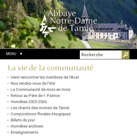
Aller
Outils
Chercher par
au
personnels
Recherche
contenu.
avancée…
|
Aller
à
la
navigation
MENU
Navigation
La vie de la communauté
Venir rencontrer les membres de l'Acat
Nos rendez-vous de l'été
La Communauté de mois en mois
Retour au Père de f. Patrice
Homélies 2025-2026
Les chants des moines de Tamié
Compositions florales liturgiques
Billets du jour
Homélies archives
Enseignements