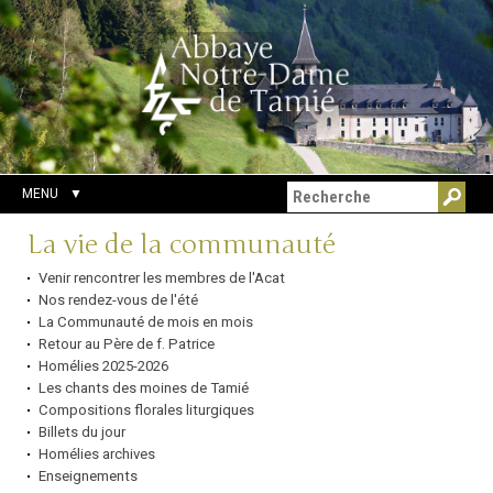
Aller
Outils
Chercher par
au
personnels
Recherche
contenu.
avancée…
|
Aller
à
la
navigation
MENU
Navigation
La vie de la communauté
Venir rencontrer les membres de l'Acat
Nos rendez-vous de l'été
La Communauté de mois en mois
Retour au Père de f. Patrice
Homélies 2025-2026
Les chants des moines de Tamié
Compositions florales liturgiques
Billets du jour
Homélies archives
Enseignements