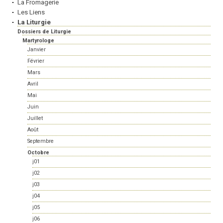
La Fromagerie
Les Liens
La Liturgie
Dossiers de Liturgie
Martyrologe
Janvier
Février
Mars
Avril
Mai
Juin
Juillet
Août
Septembre
Octobre
j01
j02
j03
j04
j05
j06