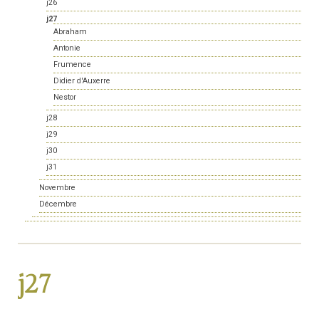
j26
j27
Abraham
Antonie
Frumence
Didier d'Auxerre
Nestor
j28
j29
j30
j31
Novembre
Décembre
j27