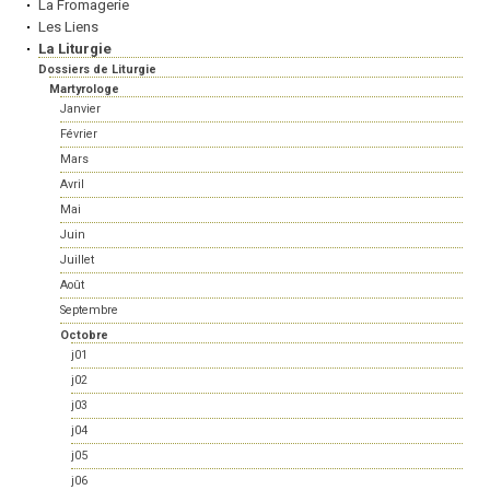
La Fromagerie
Les Liens
La Liturgie
Dossiers de Liturgie
Martyrologe
Janvier
Février
Mars
Avril
Mai
Juin
Juillet
Août
Septembre
Octobre
j01
j02
j03
j04
j05
j06