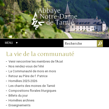
Aller
Outils
Chercher par
au
personnels
Recherche
contenu.
avancée…
|
Aller
à
la
navigation
MENU
Navigation
La vie de la communauté
Venir rencontrer les membres de l'Acat
Nos rendez-vous de l'été
La Communauté de mois en mois
Retour au Père de f. Patrice
Homélies 2025-2026
Les chants des moines de Tamié
Compositions florales liturgiques
Billets du jour
Homélies archives
Enseignements