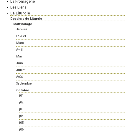
La Fromagerie
Les Liens
La Liturgie
Dossiers de Liturgie
Martyrologe
Janvier
Février
Mars
Avril
Mai
Juin
Juillet
Août
Septembre
Octobre
j01
j02
j03
j04
j05
j06