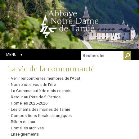
Aller
Outils
Chercher par
au
personnels
Recherche
contenu.
avancée…
|
Aller
à
la
navigation
MENU
Navigation
La vie de la communauté
Venir rencontrer les membres de l'Acat
Nos rendez-vous de l'été
La Communauté de mois en mois
Retour au Père de f. Patrice
Homélies 2025-2026
Les chants des moines de Tamié
Compositions florales liturgiques
Billets du jour
Homélies archives
Enseignements