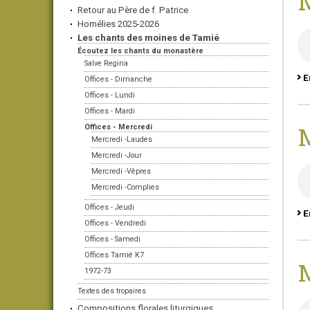
M
Retour au Père de f. Patrice
Homélies 2025-2026
Les chants des moines de Tamié
Écoutez les chants du monastère
Salve Regina
E
Offices - Dimanche
Offices - Lundi
Offices - Mardi
M
Offices - Mercredi
Mercredi -Laudes
Mercredi -Jour
Mercredi -Vêpres
Mercredi -Complies
Offices - Jeudi
E
Offices - Vendredi
Offices - Samedi
Offices Tamié K7
M
1972-73
Textes des tropaires
Compositions florales liturgiques