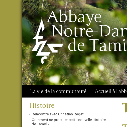
Aller
Outils
Chercher par
au
personnels
Recherche
contenu.
avancée…
|
Aller
à
la
navigation
La vie de la communauté
Accueil à l'ab
Navigation
Histoire
Rencontre avec Christian Regat
Comment se procurer cette nouvelle Histoire
de Tamié ?