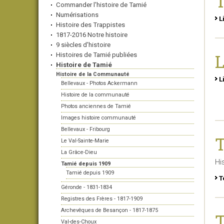
T
Commander l'histoire de Tamié
Numérisations
L
Histoire des Trappistes
1817-2016 Notre histoire
9 siècles d'histoire
Histoires de Tamié publiées
Histoire de Tamié
Histoire de la Communauté
L
Bellevaux - Photos Ackermann
Histoire de la communauté
Photos anciennes de Tamié
Images histoire communauté
Bellevaux - Fribourg
T
Le Val-Sainte-Marie
La Grâce-Dieu
Hi
Tamié depuis 1909
Tamié depuis 1909
T
Géronde - 1831-1834
Registres des Frères - 1817-1909
Archevêques de Besançon - 1817-1875
T
Val-des-Choux