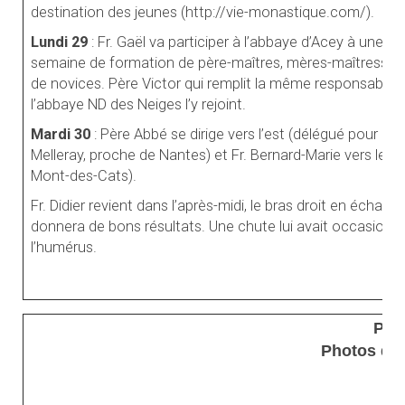
destination des jeunes (http://vie-monastique.com/).
Lundi 29
: Fr. Gaël va participer à l’abbaye d’Acey à une
semaine de formation de père-maîtres, mères-maîtresses
de novices. Père Victor qui remplit la même responsabilité
l’abbaye ND des Neiges l’y rejoint.
Mardi 30
: Père Abbé se dirige vers l’est (délégué pour la v
Melleray, proche de Nantes) et Fr. Bernard-Marie vers le 
Mont-des-Cats).
Fr. Didier revient dans l’après-midi, le bras droit en écharp
donnera de bons résultats. Une chute lui avait occasionné
l’humérus.
Plus
Photos de F