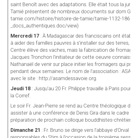
saint Benoît avec des adaptations. Elle était tous la juridic
Tamié présentent de nombreux documents sur dom Gabet
tamie.com/histoire/histoire-de-tamie/tamie-1132-1861/
_docs_authentiques.doc/view)
Mercredi 17
: À Madagascar des franciscains ont établi 
à aider des familles pauvres à s’installer sur des terres, a
Centre élève des vaches, mais la fabrication de fromage 
Jacques Tronchon l’initiateur de cette oeuvre connaissait 
Nathanaël de venir sur place initier les fromagers qui pren
pendant deux semaines. Le nom de l’association : ASA
An
avec le site : http://asamdessavoie.org.
Jeudi 18
: Jusqu’au 20 Fr. Philippe travaille à Paris pour la
la Corref.
Le soir Fr. Jean-Pierre se rend au Centre théologique de 
assister à une conférence de Denis Gira dans le cadre du D
préparation de prochain colloque bouddhistes-chrétiens l
Dimanche 21
: Fr. Bruno se dirige vers l’abbaye d’Orval en
responsables du Stim à l’occasion de la troisième session d