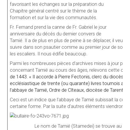
favorisant les échanges sur la préparation du
Chapitre général centré sur le thème de la
formation et sur la vie des communautés.
Fr. Fernand prend la canne de Fr. Gabriel le jour
anniversaire du décès du dernier convers de
Tamié. Il a de plus en plus de peine à se déplacer, il veut êt
suivre dans son psautier comme au premier jour de son no
les escaliers. Il nous édifie beaucoup.
Parmi les nombreuses pièces d’archives mises à
jour par M
concernant Tamié au cours des âges,
relevons cette copie
de 1443. « Il accorde à Pierre Fectonis, clerc du diocèse
ecclésiastique de trente (ou quarante) livres tournois annue
l’abbaye de Tamié, Ordre de Cîteaux, diocèse de Tarentaise
Ceci est un indice que l’abbaye de Tamié subissait la c
certaine forme. Par la suite d’autres éléments viendront
Le nom de Tamié (Stamedei) se trouve au mili