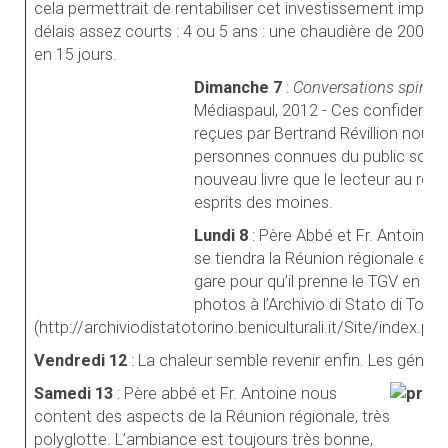
cela permettrait de rentabiliser cet investissement impor
délais assez courts : 4 ou 5 ans : une chaudière de 200 k
en 15 jours.
Dimanche 7
:
Conversations spiritue
Médiaspaul, 2012 - Ces confidences
reçues par Bertrand Révillion nous 
personnes connues du public sous un 
nouveau livre que le lecteur au réfe
esprits des moines.
Lundi 8
: Père Abbé et Fr. Antoine 
se tiendra la Réunion régionale et 
gare pour qu’il prenne le TGV en vu
photos à l’Archivio di Stato di Torin
(http://archiviodistatotorino.beniculturali.it/Site/index.php)
Vendredi 12
: La chaleur semble revenir enfin. Les géniss
Samedi 13
: Père abbé et Fr. Antoine nous
content des aspects de la Réunion régionale, très
polyglotte. L’ambiance est toujours très bonne,