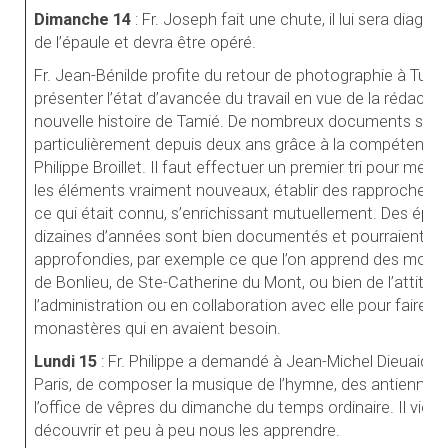
Dimanche 14
: Fr. Joseph fait une chute, il lui sera diag
de l’épaule et devra être opéré.
Fr. Jean-Bénilde profite du retour de photographie à Turin
présenter l’état d’avancée du travail en vue de la rédactio
nouvelle histoire de Tamié. De nombreux documents son
particulièrement depuis deux ans grâce à la compétence 
Philippe Broillet. Il faut effectuer un premier tri pour mettr
les éléments vraiment nouveaux, établir des rapprochem
ce qui était connu, s’enrichissant mutuellement. Des épi
dizaines d’années sont bien documentés et pourraient fair
approfondies, par exemple ce que l’on apprend des monial
de Bonlieu, de Ste-Catherine du Mont, ou bien de l’attitu
l’administration ou en collaboration avec elle pour faire 
monastères qui en avaient besoin.
Lundi 15
: Fr. Philippe a demandé à Jean-Michel Dieuaide
Paris, de composer la musique de l’hymne, des antiennes
l’office de vêpres du dimanche du temps ordinaire. Il vient
découvrir et peu à peu nous les apprendre.