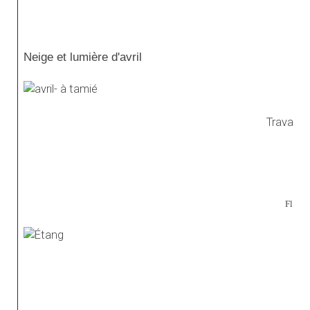
Neige et lumière d'avril
Travail a
Flore 