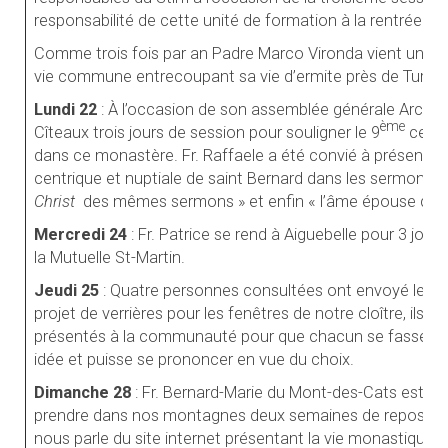
responsabilité de cette unité de formation à la rentrée pr
Comme trois fois par an Padre Marco Vironda vient une s
vie commune entrecoupant sa vie d’ermite près de Turin.
Lundi 22
: À l’occasion de son assemblée générale Arccis 
ème
Cîteaux trois jours de session pour souligner le 9
cente
dans ce monastère. Fr. Raffaele a été convié à présenter 
centrique et nuptiale de saint Bernard dans les sermons sur
Christ
des mêmes sermons » et enfin « l’âme épouse du V
Mercredi 24
: Fr. Patrice se rend à Aiguebelle pour 3 jou
la Mutuelle St-Martin.
Jeudi 25
: Quatre personnes consultées ont envoyé leur
projet de verrières pour les fenêtres de notre cloître, ils so
présentés à la communauté pour que chacun se fasse u
idée et puisse se prononcer en vue du choix.
Dimanche 28
: Fr. Bernard-Marie du Mont-des-Cats est v
prendre dans nos montagnes deux semaines de repos. Il
nous parle du site internet présentant la vie monastique à