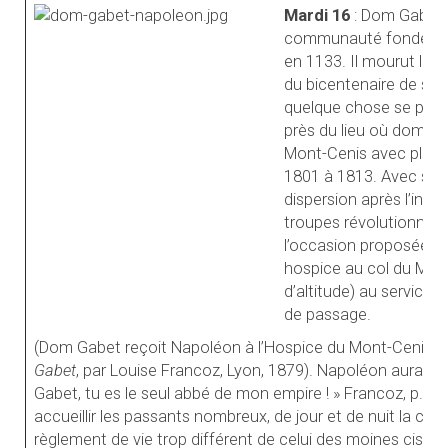
Mardi 16
: Dom Gabet f
communauté fondée par
en 1133. Il mourut le 
du bicentenaire de sa m
quelque chose se prépar
près du lieu où dom Ga
Mont-Cenis avec plusie
1801 à 1813. Avec sa c
dispersion après l’invas
troupes révolutionnaires
l’occasion proposée pa
hospice au col du Mon
d’altitude) au service
de passage.
(Dom Gabet reçoit Napoléon à l’Hospice du Mont-Cenis - Il
Gabet
, par Louise Francoz, Lyon, 1879). Napoléon aurait pu
Gabet, tu es le seul abbé de mon empire ! » Francoz, p.127
accueillir les passants nombreux, de jour et de nuit la 
règlement de vie trop différent de celui des moines cisterc