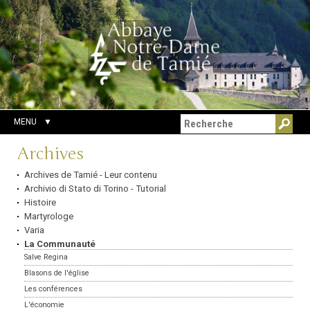
Aller
Outils
Chercher par
au
personnels
Recherche
contenu.
avancée…
|
Aller
à
la
navigation
MENU
Navigation
Archives
Archives de Tamié - Leur contenu
Archivio di Stato di Torino - Tutorial
Histoire
Martyrologe
Varia
La Communauté
Salve Regina
Blasons de l'église
Les conférences
L'économie