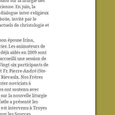
ssion
sur la liturgie des
cienne. En juin, la
dialogue inter-religieux
boüe, invité par le
ctuels de christologie et
son épouse Irina,
ier. Les animateurs de
 déjà
aidés en 2009 sont
accueilli une session de
ingt-six participants de
 Fr. Pierre-André (Ste-
e
Rievaulx. Nos Frères
nter-noviciats à
es ont soutenu avec
 sur la nouvelle liturgie
aële a présenté les
t est intervenu à Troyes
pour les Sources