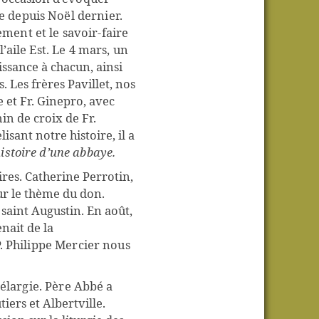
 depuis Noël dernier.
ment et le savoir-faire
’aile Est. Le 4 mars, un
ssance à chacun, ainsi
s. Les frères Pavillet, nos
e et Fr. Ginepro, avec
in de croix de Fr.
isant notre histoire, il a
istoire d’une abbaye.
res. Catherine Perrotin,
ur le thème du don.
s
aint Augustin. En août,
nait de la
P. Philippe Mercier nous
 élargie. Père Abbé a
iers et Albertville.