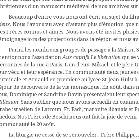
hrétiennes d’un manuscrit médiéval de nos archives sur 
Beaucoup d’entre vous nous ont écrit au sujet du fil
ieux
. Nous l’avons vu avec d’autant plus d’émotion que 
es Frères connus et aimés. Nous avons été invités plusie
émoignage lors des projections dans la région et nous av
Parmi les nombreux groupes de passage à la Maison S
entionnons l’association
Aux captifs Le libération
qui se 
ersonnes de la rue à Paris. L’un d’eux, Mikaël, et le père 
eur vécu et leur espérance. En communauté deux jeunes d
erminale et Arnauld en première au lycée St-Jean-Hulst à V
éjour de découverte de la vie monastique. En août, dans n
ous, Dominique et Sandrine Davin présentaient leur spect
illesum
. Sans oublier que nous avons accueilli en commu
rabe israélien de Latroun, Fr. Fadi, maronite libanais et 
uédois. Nos Frères de Boschi nous ont fait la joie de venir
ommunauté le 20 août.
La liturgie ne cesse de se renouveler : Frère Philippe