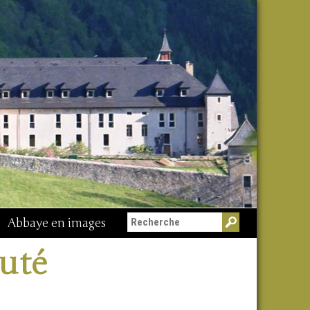
Abbaye en images
uté