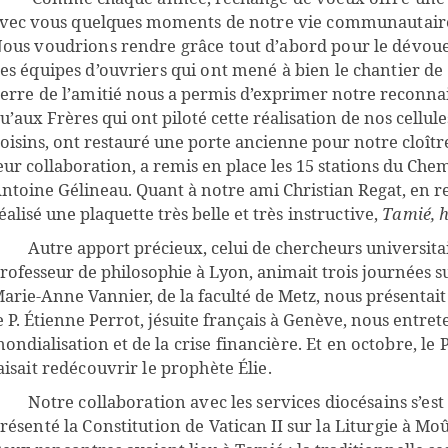
vec vous quelques moments
de notre vie communautaire
ous voudrions rendre grâce tout d’abord pour le dévoue
es équipes d’ouvriers qui ont mené à bien le chantier de l
erre de l’amit
ié nous a permis d’exprimer notre reconnai
u’aux Frères qui ont piloté
cette réalisation de nos cellule
oisins, ont restauré une porte ancienne pour notre
cloîtr
eur collaboration, a remis en place les 15 stations du Chem
ntoine
Gélineau. Quant à notre ami Christian Regat, en rel
éalisé une plaquette très belle et
très instructive,
Tamié, h
Autre apport précieux, celui de chercheurs universitai
rofesseur de philosophie à
Lyon, animait trois journées s
arie-Anne Vannier, de la faculté de Metz, nous présentait
e P. Étienne Perrot, jésuite français à Genève, nous entrete
ondialisation et
de la crise financière. Et en octobre, le 
aisait redécouvrir le prophète Élie.
Notre collaboration avec les services diocésains s’est
résenté la Constitution de
Vatican
II sur la Liturgie
à
Moût