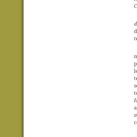
C
d
d
t
m
p
l
t
s
t
H
a
s
c