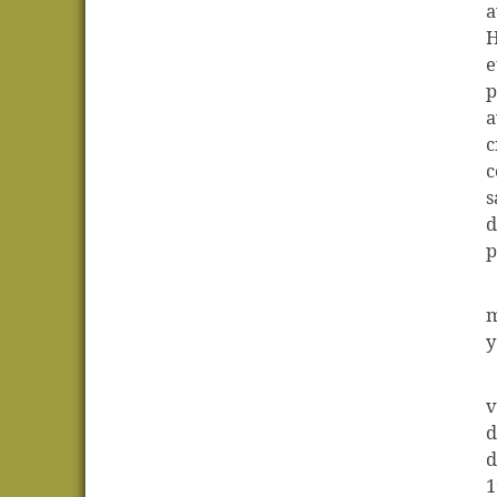
a
H
e
p
a
c
c
s
d
p
m
y
v
d
d
1