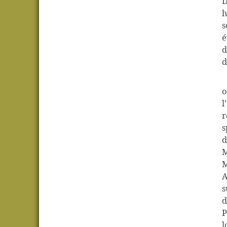
D
h
s
é
d
d
o
l
r
s
d
M
M
A
s
d
P
l