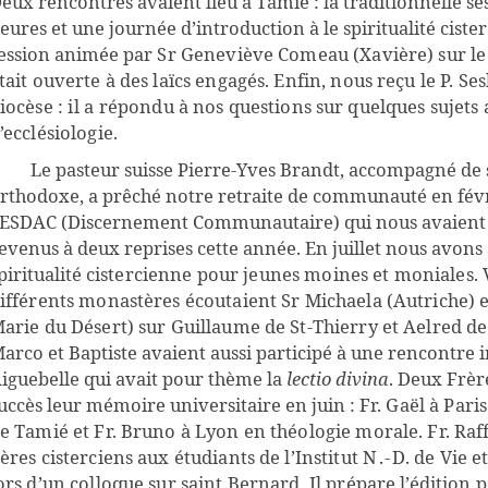
eux rencontres avaient lieu à Tamié : la traditionnelle se
eures et une journée d’introduction à le spiritualité cister
ession animée
par Sr Geneviève Comeau (Xavière) sur le 
tait ouverte à des laïcs engagés. Enfin, nous reçu le P. Ses
iocèse :
il
a répondu à nos questions sur quelques sujets a
’ecclésiologie.
Le pasteur suisse Pierre-Yves Brandt, accompagné de 
rthodoxe, a prêché notre retraite
de communauté en févr
’ESDAC (Discernement Communautaire) qui nous avaient
evenus à deux reprises cette année. En juillet nous avons 
piritualité
cistercienne pour jeunes moines et moniales. V
ifférents monastères écoutaient Sr Michaela (Autriche) et
arie du Désert) sur Guillaume de St-Thierry et Aelred d
arco et Baptiste avaient aussi participé à une rencontre i
iguebelle qui
avait pour thème la
lectio divina
. Deux Frèr
uccès leur mémoire universitaire en juin :
Fr. Gaël à Paris
e Tamié et Fr. Bruno à Lyon en théologie morale. Fr. Raff
ères cisterciens aux étudiants de l’Institut
N.-
D. de Vie e
ors d’un colloque sur saint Bernard. Il prépare l’édition 