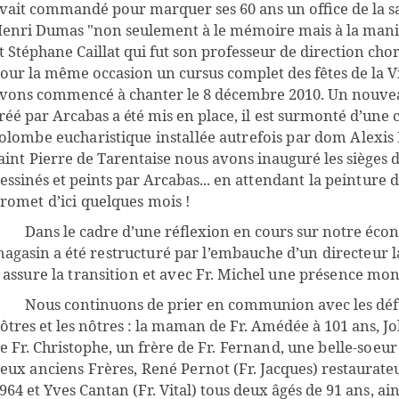
vait commandé pour marquer ses 60 ans un office de la sa
enri Dumas "non seulement à le mémoire mais à la mani
t Stéphane Caillat qui fut son professeur de direction chor
our la même occasion un cursus complet des fêtes de la V
vons commencé à chanter le 8 décembre 2010. Un nouvea
réé par Arcabas
a été
mis en place,
il
est surmonté d’une
olombe eucharistique installée autrefois par dom Alexis P
aint
Pierre de Tarentaise nous avons inauguré les sièges
essinés et peints par Arcabas...
en attendant la peinture d
romet d’ici quelques mois !
Dans le cadre d’une réflexion en cours sur notre écono
agasin a
été restructuré par l’embauche d’un directeur la
 assure la transition et avec Fr. Michel une présence mon
Nous continuons de prier en communion avec les déf
ôtres et les nôtres : la maman de Fr. Amédée à 101 ans, 
e Fr. Christophe, un frère
de Fr. Fernand, une belle-soeur 
eux anciens Frères, René Pernot
(Fr. Jacques) restaurate
964 et Yves Cantan (Fr. Vital) tous deux âgés de
91 ans, ai