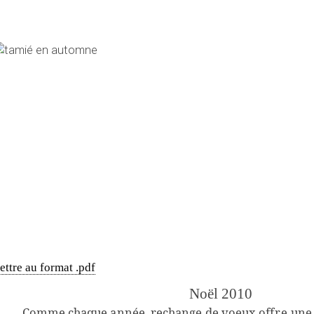
ettre au format .pdf
Noël 2010
Comme chaque année, rechange de voeux
of
fre
une 