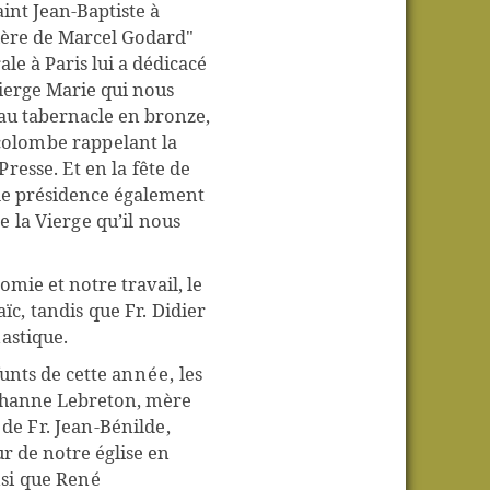
int Jean-Baptiste à
ère de Marcel Godard"
ale à Paris lui a dédicacé
ierge Marie qui nous
u tabernacle en bronze,
colombe rappelant la
resse. Et en la fête de
 de présidence également
e la Vierge qu’il nous
mie et notre travail, le
ïc, tandis que Fr. Didier
astique.
unts de cette
année,
les
Johanne Lebreton, mère
de Fr. Jean-Bénilde,
ur de notre église en
nsi que René