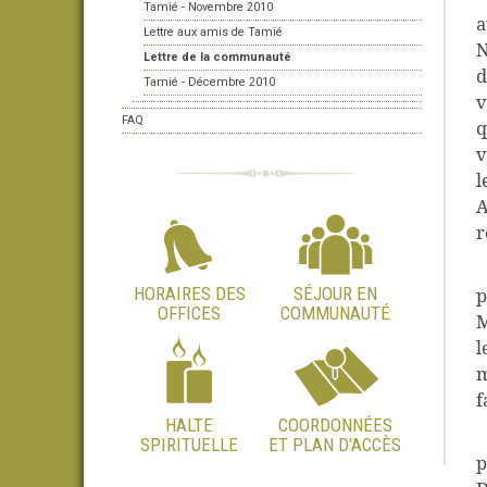
Tamié - Novembre 2010
a
Lettre aux amis de Tamié
N
Lettre de la communauté
d
Tamié - Décembre 2010
v
FAQ
q
v
l
A
r
HORAIRES DES
SÉJOUR EN
p
OFFICES
COMMUNAUTÉ
M
l
m
f
HALTE
COORDONNÉES
SPIRITUELLE
ET PLAN D'ACCÈS
p