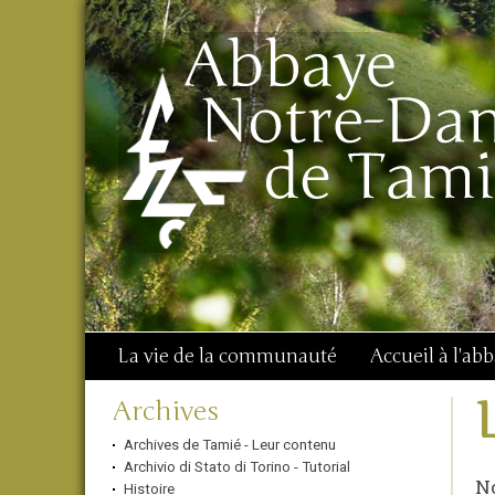
Aller
Outils
Chercher par
au
personnels
Recherche
contenu.
avancée…
|
Aller
à
la
navigation
La vie de la communauté
Accueil à l'ab
Navigation
Archives
Archives de Tamié - Leur contenu
Archivio di Stato di Torino - Tutorial
No
Histoire