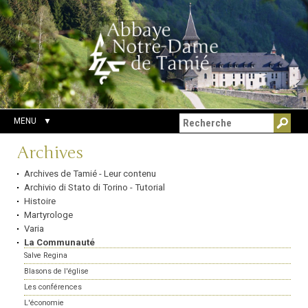
Aller
Outils
Chercher par
au
personnels
Recherche
contenu.
avancée…
|
Aller
à
la
navigation
MENU
Navigation
Archives
Archives de Tamié - Leur contenu
Archivio di Stato di Torino - Tutorial
Histoire
Martyrologe
Varia
La Communauté
Salve Regina
Blasons de l'église
Les conférences
L'économie