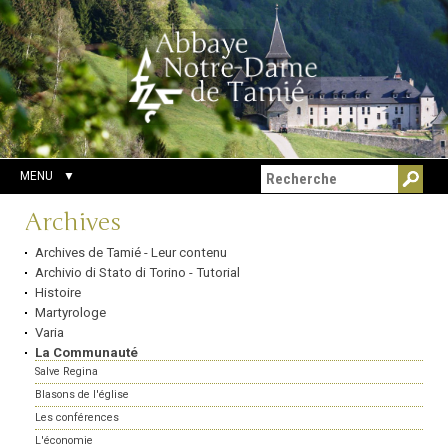
Aller
Outils
Chercher par
au
personnels
Recherche
contenu.
avancée…
|
Aller
à
la
navigation
MENU
Navigation
Archives
Archives de Tamié - Leur contenu
Archivio di Stato di Torino - Tutorial
Histoire
Martyrologe
Varia
La Communauté
Salve Regina
Blasons de l'église
Les conférences
L'économie