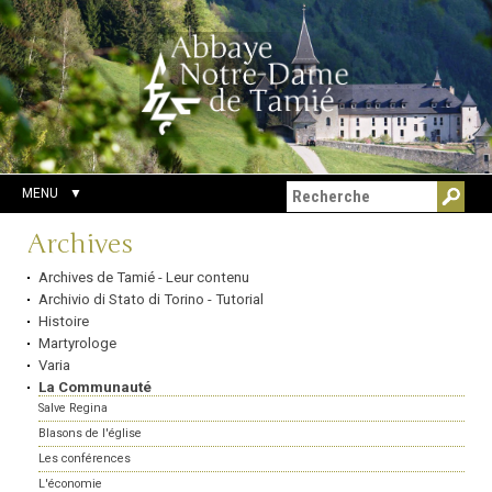
Aller
Outils
Chercher par
au
personnels
Recherche
contenu.
avancée…
|
Aller
à
la
navigation
MENU
Navigation
Archives
Archives de Tamié - Leur contenu
Archivio di Stato di Torino - Tutorial
Histoire
Martyrologe
Varia
La Communauté
Salve Regina
Blasons de l'église
Les conférences
L'économie