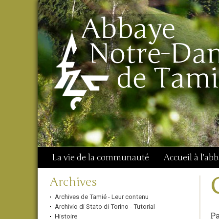
Aller
Outils
Chercher par
au
personnels
Recherche
contenu.
avancée…
|
Aller
à
la
navigation
La vie de la communauté
Accueil à l'ab
Navigation
Archives
Archives de Tamié - Leur contenu
Archivio di Stato di Torino - Tutorial
Pa
Histoire