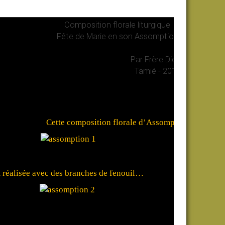
Composition florale liturgique
Fête de Marie en son Assomption
Par Frère Didier
Tamié - 2011
Cette composition florale d’Assomption
t réalisée avec des branches de fenouil…