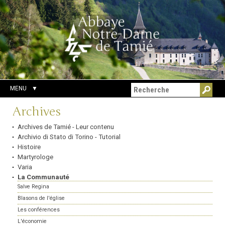
Aller
Outils
Chercher par
au
personnels
Recherche
contenu.
avancée…
|
Aller
à
la
navigation
MENU
Navigation
Archives
Archives de Tamié - Leur contenu
Archivio di Stato di Torino - Tutorial
Histoire
Martyrologe
Varia
La Communauté
Salve Regina
Blasons de l'église
Les conférences
L'économie