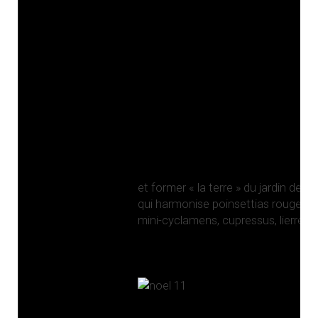
et former « la terre » du jardin de l’
qui harmonise poinsettias rouges et
mini-cyclamens, cupressus, lierres 