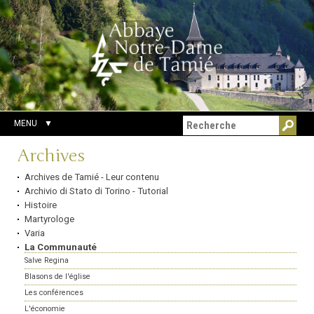
Aller
Outils
Chercher par
au
personnels
Recherche
contenu.
avancée…
|
Aller
à
la
navigation
MENU
Navigation
Archives
Archives de Tamié - Leur contenu
Archivio di Stato di Torino - Tutorial
Histoire
Martyrologe
Varia
La Communauté
Salve Regina
Blasons de l'église
Les conférences
L'économie