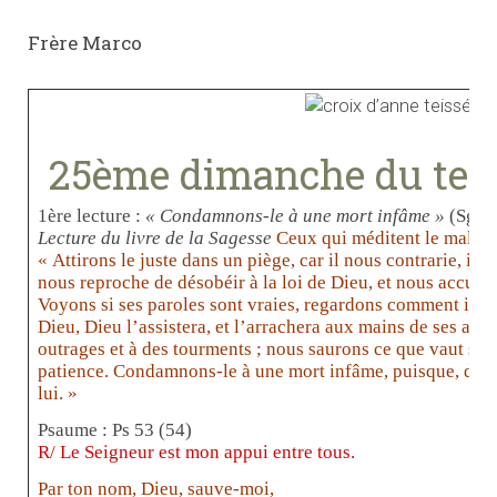
Frère Marco
25ème dimanche du tem
1ère lecture :
« Condamnons-le à une mort infâme »
(Sg 2,
Lecture du livre de la Sagesse
Ceux qui méditent le mal se
« Attirons le juste dans un piège, car il nous contrarie, il s
nous reproche de désobéir à la loi de Dieu, et nous accuse 
Voyons si ses paroles sont vraies, regardons comment il en so
Dieu, Dieu l’assistera, et l’arrachera aux mains de ses adv
outrages et à des tourments ; nous saurons ce que vaut sa
patience. Condamnons-le à une mort infâme, puisque, dit-i
lui. »
Psaume : Ps 53 (54)
R/ Le Seigneur est mon appui entre tous.
Par ton nom, Dieu, sauve-moi,