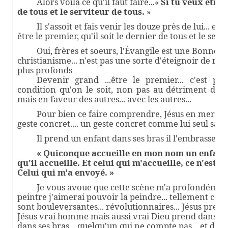
Alors voilà ce qu'il faut faire...«
Si tu veux être 
de tous et le serviteur de tous.
»
Il s'assoit et fais venir les douze près de lui... et l
être le premier, qu'il soit le dernier de tous et le serv
Oui, frères et soeurs, l'Évangile est une Bonne No
christianisme... n'est pas une sorte d'éteignoir de nos
plus profonds
Devenir grand ...être le premier... c'est poss
condition qu'on le soit, non pas au détriment des aut
mais en faveur des autres... avec les autres...
Pour bien ce faire comprendre, Jésus en merveil
geste concret.... un geste concret comme lui seul sait le
Il prend un enfant dans ses bras il l'embrasse et 
« Quiconque accueille en mon nom un enfant 
qu'il accueille. Et celui qui m'accueille, ce n'est p
Celui qui m'a envoyé. »
Je vous avoue que cette scène m'a profondément to
peintre j'aimerai pouvoir la peindre... tellement ce ge
sont bouleversantes... révolutionnaires... Jésus prend
Jésus vrai homme mais aussi vrai Dieu prend dans ses b
dans ses bras... quelqu'un qui ne compte pas... et dava