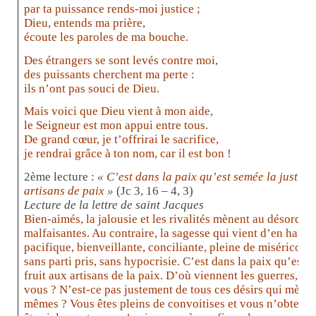
par ta puissance rends-moi justice ;
Dieu, entends ma prière,
écoute les paroles de ma bouche.
Des étrangers se sont levés contre moi,
des puissants cherchent ma perte :
ils n’ont pas souci de Dieu.
Mais voici que Dieu vient à mon aide,
le Seigneur est mon appui entre tous.
De grand cœur, je t’offrirai le sacrifice,
je rendrai grâce à ton nom, car il est bon !
2ème lecture :
«
C’est dans la paix qu’est semée la justice
artisans de paix
»
(Jc 3, 16 – 4, 3)
Lecture de la lettre de saint Jacques
Bien-aimés, la jalousie et les rivalités mènent au désordre 
malfaisantes. Au contraire, la sagesse qui vient d’en haut 
pacifique, bienveillante, conciliante, pleine de miséricorde
sans parti pris, sans hypocrisie. C’est dans la paix qu’est 
fruit aux artisans de la paix. D’où viennent les guerres, d’
vous ? N’est-ce pas justement de tous ces désirs qui mène
mêmes ? Vous êtes pleins de convoitises et vous n’obtenez 