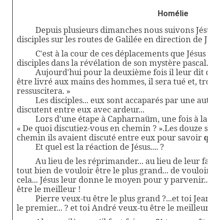
Homélie
Depuis plusieurs dimanches nous suivons Jésus 
disciples sur les routes de Galilée en direction de Jér
C'est à la cour de ces déplacements que Jésus peu
disciples dans la révélation de son mystère pascal.
Aujourd'hui pour la deuxième fois il leur dit que
être livré aux mains des hommes, il sera tué et, trois 
ressuscitera. »
Les disciples... eux sont accaparés par une autre q
discutent entre eux avec ardeur...
Lors d'une étape à Capharnaüm, une fois à la ma
« De quoi discutiez-vous en chemin ? ».Les douze son
chemin ils avaient discuté entre eux pour savoir
qui 
Et quel est la réaction de Jésus.... ?
Au lieu de les réprimander... au lieu de leur faire
tout bien de vouloir être le plus grand... de vouloir êt
cela... Jésus leur donne le moyen pour y parvenir... i
être le meilleur !
Pierre veux-tu être le plus grand ?...et toi Jean f
le premier... ? et toi André veux-tu être le meilleurs de