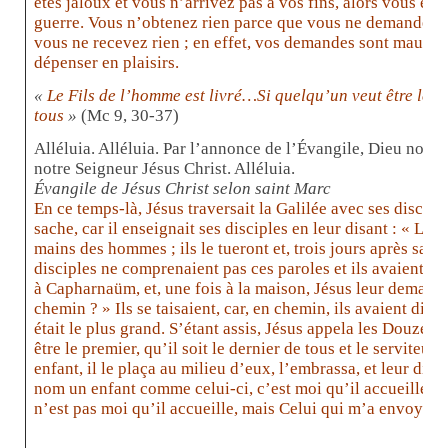
êtes jaloux et vous n’arrivez pas à vos fins, alors vous entr
guerre. Vous n’obtenez rien parce que vous ne demandez 
vous ne recevez rien ; en effet, vos demandes sont mauvais
dépenser en plaisirs.
«
Le Fils de l’homme est livré…Si quelqu’un veut être le pre
tous
»
(Mc 9, 30-37)
Alléluia. Alléluia.
Par l’annonce de l’Évangile, Dieu nous a
notre Seigneur Jésus Christ.
Alléluia.
Évangile de Jésus Christ selon saint Marc
En ce temps-là, Jésus traversait la Galilée avec ses disciple
sache, car il enseignait ses disciples en leur disant : « Le 
mains des hommes ; ils le tueront et, trois jours après sa mo
disciples ne comprenaient pas ces paroles et ils avaient peu
à Capharnaüm, et, une fois à la maison, Jésus leur demand
chemin ? » Ils se taisaient, car, en chemin, ils avaient disc
était le plus grand. S’étant assis, Jésus appela les Douze et
être le premier, qu’il soit le dernier de tous et le serviteur
enfant, il le plaça au milieu d’eux, l’embrassa, et leur dit
nom un enfant comme celui-ci, c’est moi qu’il accueille. Et
n’est pas moi qu’il accueille, mais Celui qui m’a envoyé. »