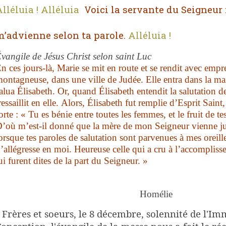
lléluia ! Alléluia
Voici la servante du Seigneur 
m’advienne selon ta parole.
Alléluia !
vangile de Jésus Christ selon saint Luc
n ces jours-là,
Marie se mit en route et se rendit avec emp
ontagneuse, dans une ville de Judée.
Elle entra dans la m
alua Élisabeth.
Or, quand Élisabeth entendit la salutation d
ressaillit en elle.
Alors, Élisabeth fut remplie d’Esprit Saint,
orte :
« Tu es bénie entre toutes les femmes,
et le fruit de te
’où m’est-il donné
que la mère de mon Seigneur vienne j
orsque tes paroles de salutation sont parvenues à mes oreill
’allégresse en moi.
Heureuse celle qui a cru à l’accompliss
ui furent dites de la part du Seigneur. »
Homélie
-
Frères et soeurs, le 8 décembre, solennité de l'I