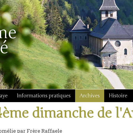
baye
Informations pratiques
Archives
Histoire
4ème dimanche de l'A
mélie par Frère Raffaele