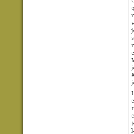
C
q
r
v
j
s
m
e
M
j
ê
j
e
n
c
j
l