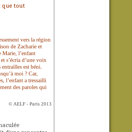
: que tout
ressement
vers la région
aison de Zacharie
et
e Marie,
l’enfant
et s’écria d’une voix
s entrailles est béni.
usqu’à moi ?
Car,
es,
l’enfant a tressailli
ement des paroles
qui
© AELF - Paris 2013
mmaculée