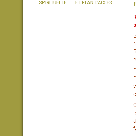
SPIRITUELLE
ET PLAN D'ACCÈS
R
s
B
r
R
e
D
D
v
c
Q
l
J
f