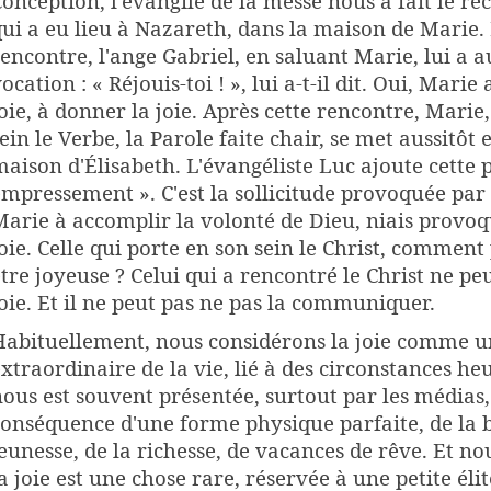
onception, l'évangile de la messe nous a fait le ré
ui a eu lieu à Nazareth, dans la maison de Marie. 
encontre, l'ange Gabriel, en saluant Marie, lui a a
ocation : « Réjouis-toi ! », lui a-t-il dit. Oui, Marie
oie, à donner la joie. Après cette rencontre, Marie
ein le Verbe, la Parole faite chair, se met aussitôt 
aison d'Élisabeth. L'évangéliste Luc ajoute cette p
mpressement ». C'est la sollicitude provoquée par 
arie à accomplir la volonté de Dieu, niais provoq
oie. Celle qui porte en son sein le Christ, comment
tre joyeuse ? Celui qui a rencontré le Christ ne peu
oie. Et il ne peut pas ne pas la communiquer.
Habituellement, nous considérons la joie comme 
xtraordinaire de la vie, lié à des circonstances he
ous est souvent présentée, surtout par les média
onséquence d'une forme physique parfaite, de la b
eunesse, de la richesse, de vacances de rêve. Et n
a joie est une chose rare, réservée à une petite éli