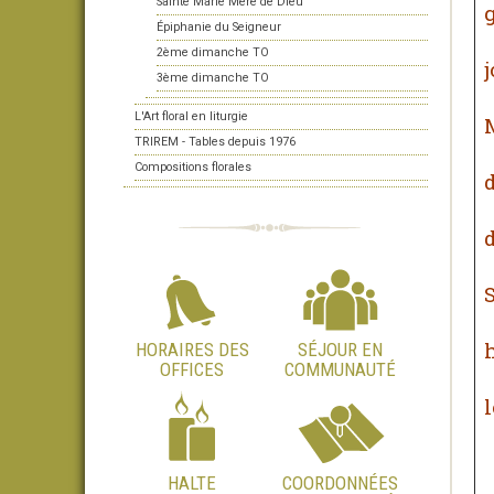
Sainte Marie Mère de Dieu
Épiphanie du Seigneur
2ème dimanche TO
j
3ème dimanche TO
L'Art floral en liturgie
M
TRIREM - Tables depuis 1976
Compositions florales
d
d
HORAIRES DES
SÉJOUR EN
OFFICES
COMMUNAUTÉ
l
HALTE
COORDONNÉES