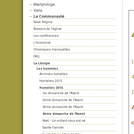
Martyrologe
Varia
La Communauté
Salve Regina
Blasons de l'église
Les conférences
L'économie
Chroniques mensuelles
FAQ
1
La Liturgie
Les homélies
Archives homélies
Homélies 2015
Homélies 2016
L
1er dimanche de l'Avent
2ème dimanche de l'Avent
A
3ème dimanche de l'Avent
4ème dimanche de l'Avent
c
Noël - Un enfant nous est né
Sainte Famille