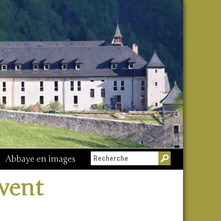
Abbaye en images
Messe du 15 août
vent