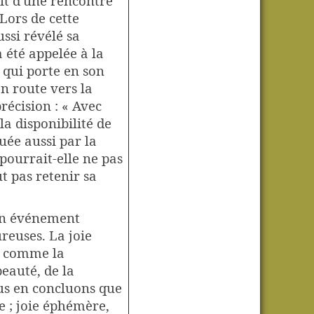
cit d'une rencontre
Lors de cette
ussi révélé sa
 a été appelée à la
, qui porte en son
en route vers la
récision : « Avec
la disponibilité de
uée aussi par la
 pourrait-elle ne pas
t pas retenir sa
un événement
ureuses. La joie
s, comme la
eauté, de la
ous en concluons que
te ; joie éphémère,