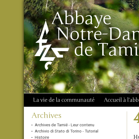
Aller
Outils
Chercher par
au
personnels
Recherche
contenu.
avancée…
|
Aller
à
la
navigation
La vie de la communauté
Accueil à l'ab
Navigation
Archives
Archives de Tamié - Leur contenu
Archivio di Stato di Torino - Tutorial
Ho
Histoire