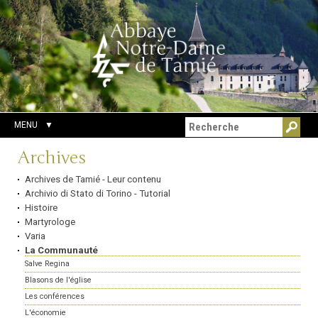
Aller
Outils
Chercher par
au
personnels
Recherche
contenu.
avancée…
|
Aller
à
la
navigation
MENU
Navigation
Archives
Archives de Tamié - Leur contenu
Archivio di Stato di Torino - Tutorial
Histoire
Martyrologe
Varia
La Communauté
Salve Regina
Blasons de l'église
Les conférences
L'économie