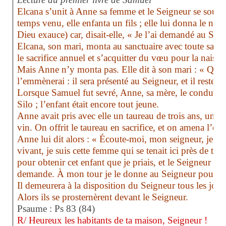
Elcana s’unit à Anne sa femme et le Seigneur se souvin
temps venu, elle enfanta un fils ; elle lui donna le nom
Dieu exauce) car, disait-elle, « Je l’ai demandé au Sei
Elcana, son mari, monta au sanctuaire avec toute sa fa
le sacrifice annuel et s’acquitter du vœu pour la naissa
Mais Anne n’y monta pas. Elle dit à son mari : « Quand
l’emmènerai : il sera présenté au Seigneur, et il restera
Lorsque Samuel fut sevré, Anne, sa mère, le conduisit
Silo ; l’enfant était encore tout jeune.
Anne avait pris avec elle un taureau de trois ans, un sa
vin. On offrit le taureau en sacrifice, et on amena l’enf
Anne lui dit alors : « Écoute-moi, mon seigneur, je t’en
vivant, je suis cette femme qui se tenait ici près de toi
pour obtenir cet enfant que je priais, et le Seigneur m
demande. À mon tour je le donne au Seigneur pour qu
Il demeurera à la disposition du Seigneur tous les jours
Alors ils se prosternèrent devant le Seigneur.
Psaume : Ps 83 (84)
R/ Heureux les habitants de ta maison, Seigneur !