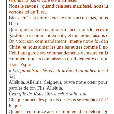
serons n’a pas encore été manifesté.
Nous le savons : quand cela sera manifesté, nous lui s
verrons tel qu’il est.
Bien-aimés, si notre cœur ne nous accuse pas, nous av
Dieu.
Quoi que nous demandions à Dieu, nous le recevons d
gardons ses commandements, et que nous faisons ce qu
Or, voici son commandement : mettre notre foi dans l
Christ, et nous aimer les uns les autres comme il nou
Celui qui garde ses commandements demeure en Dieu, e
comment nous reconnaissons qu’il demeure en nous, p
à son Esprit.
«
Les parents de Jésus le trouvèrent au milieu des doc
52)
Alléluia. Alléluia.
Seigneur, ouvre notre cœur pour nou
paroles de ton Fils.
Alléluia.
Évangile de Jésus Christ selon saint Luc
Chaque année, les parents de Jésus se rendaient à Jérus
Pâque.
Quand il eut douze ans, ils montèrent en pèlerinage s