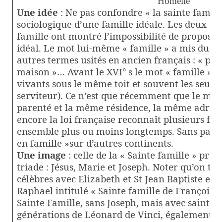
Homélie
Une idée
: Ne pas confondre « la sainte famill
sociologique d’une famille idéale. Les deux syn
famille ont montré l’impossibilité de propose
idéal. Le mot lui-même « famille » a mis du t
autres termes usités en ancien français : « pare
maison »… Avant le XVI° s le mot « famille » d
vivants sous le même toit et souvent les seul
serviteur). Ce n’est que récemment que le mot 
parenté et la même résidence, la même adres
encore la loi française reconnaît plusieurs fa
ensemble plus ou moins longtemps. Sans parler
en famille »sur d’autres continents.
Une image
: celle de la « Sainte famille » propo
triade : Jésus, Marie et Joseph. Noter qu’on tr
célèbres avec Elizabeth et St Jean Baptiste et 
Raphael intitulé « Sainte famille de François I
Sainte Famille, sans Joseph, mais avec sainte 
générations de Léonard de Vinci, également a