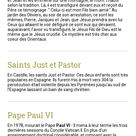
et Jean et les emmène sur une montagne, le mont Thabor
selon la tradition. Là, il est transfiguré devant eux et reçoit du
Père ce témoignage :" Celui-ci est mon Fils bien-aimé." Au
jardin des Oliviers, au soir de son arrestation, ce sont les
mêmes, Pierre, Jacques et Jean, que Jésus prendra avec lui.
Ceux qui allaient le voir défiguré ce sont eux qui devaient,
auparavant, l'avoir vu transfiguré, le Jésus Fils de Dieu est le
même que le Jésus crucifié. Ce mystère est très cher aux
coeur des Orientaux.
Saints Just et Pastor
En Castille, les saints Just et Pastor. Ces deux enfants sont très
populaires en Espagne. Ils furent mis à mort vers 304 la
persécution était violente depuis les Pyrénées jusqu'au sud de
l'Espagne laissant un bain de sang chrétien.
Pape Paul VI
En 1978, mourait le Pape
Paul VI
- Il mena à leur terme les trois
dernières sessions du Concile Vatican II. En plus d'un
enseignement doctrinal considérable, et rompant avec la