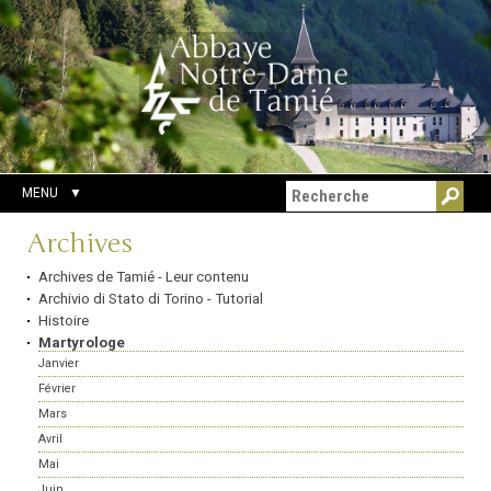
Aller
Outils
Chercher par
au
personnels
Recherche
contenu.
avancée…
|
Aller
à
la
navigation
MENU
Navigation
Archives
Archives de Tamié - Leur contenu
Archivio di Stato di Torino - Tutorial
Histoire
Martyrologe
Janvier
Février
Mars
Avril
Mai
Juin