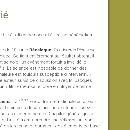
ié
fait à l’office de none et à l’église bénédiction
de de 10 sur le
Décalogue
,
Tu adoreras Dieu seul
.
glace. Se fiant entièrement au résultat obtenu, il
t se noie : un événement fortuit a invalidé le
fils. La science est incapable de donner des
 majeure est toujours susceptible d’intervenir… »
 auteur, suivis de discussion avec M. Jacques
n « film » (peut-on encore employer ce terme
ème
ciens.
La 4
rencontre internationale aura lieu à
ent spirituel a désormais une existence assez
poser au discernement du Chapitre général qui se
 est invité à entreprendre une réflexion sur son
ntité cistercienne et comment ces éléments de base