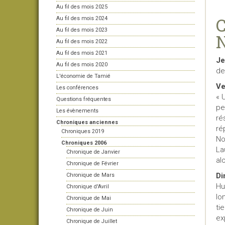
Au fil des mois 2025
C
Au fil des mois 2024
Au fil des mois 2023
Au fil des mois 2022
Au fil des mois 2021
Je
Au fil des mois 2020
de
L'économie de Tamié
Ve
Les conférences
«
U
Questions fréquentes
pe
Les évènements
ré
Chroniques anciennes
ré
Chroniques 2019
No
Chroniques 2006
La
Chronique de Janvier
al
Chronique de Février
Di
Chronique de Mars
Hu
Chronique d'Avril
lo
Chronique de Mai
ti
Chronique de Juin
ex
Chronique de Juillet