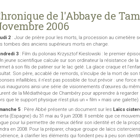
hronique de l'Abbaye de Tam
Novembre 2006
udi 2
: Jour de prière pour les morts, la procession au cimetière se 
s tombes des anciens supérieurs morts en charge.
ndredi 3
:
Film du polonais
Krzysztof
Kieslowski : le premier épiso
n jeune scientifique calcule sur son ordinateur la résistance de la 
rmet à son fils de patiner sur le lac gelé. La glace craque et l’enfan
sultat. Son père, accablé de remords, s’inculpe de la mort de son 
ponses infaillibles; il n’est pas possible de tout prévoir : une force
us inaugurons ainsi une série de visionnements d’œuvres du même
urent de la Médiathèque de Chambéry pour apprendre à regarder u
ors que le support physique n’est plus un « film » mais une galette).
manche 5
: Père Abbé présente un document sur les
Laïcs cister
erta (Espagne) du 31 mai au 9 juin 2008. Il semble que ce mouvem
ngue pour lui permettre de mieux définir son identité et de la pro
endra en 2008. Pour la préparer, chaque groupe de laïcs cisterciens
périence, à clarifier les éléments qui fondent peu à peu son ide