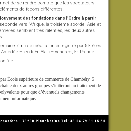
permet de se rendre compte que les spectateurs
s éléments de façons différentes.
ouvement des fondations dans l’Ordre à partir
 seconde vers l’Afrique, la troisième aborde l’Asie et
remières semblent très ralenties, les deux autres
s.
semaine 7 mn de méditation enregistré par 5 Frères
 Amédée – jeudi, Fr. Alain – vendredi, Fr. Patrice.
n fille.
 par École supérieure de commerce de Chambéry, 5
haine deux autres groupes s’initieront au traitement de
es polyvalents pour que d’éventuels changements
rument informatique.
nastère - 73200 Plancherine Tel: 33 04 79 31 15 50