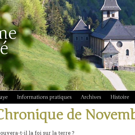
baye
Informations pratiques
Archives
Histoire
Chronique de Novem
ouvera-t-il la foi sur la terre ?