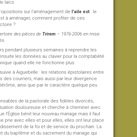
e laïcs.
ropositions sur l’aménagement de
l’aile est
: le
e est à aménager, comment profiter de ces
ctoire ?
ertoire des pièces de
Trirem
– 1976-2006
en mise
és.
rs pendant plusieurs semaines à reprendre les
nsuite les données au clavier pour la comptabilité
nique quand elle ne fonctionne plus.
uivie à Aiguebelle : les relations épistolaires entre
as des courriers, mais aussi par leur divergence
ur Jérôme, ainsi que par le caractère quelque peu
nsables de la pastorale des fidèles divorcés,
ituation douloureuse et cherche à cheminer avec
e l’Église bénit leur nouveau mariage mais il faut
e prie avec elles et pour elles, elles ont leur place
dissement de la foi et de service du prochain. La
ent du baptême et du sacrement du mariage qui