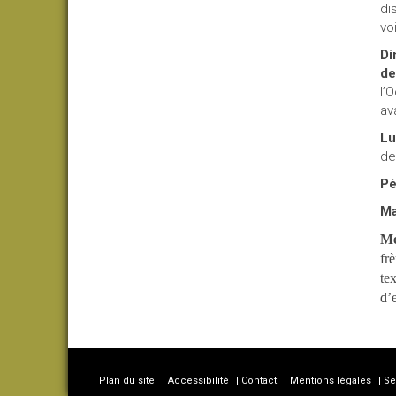
di
vo
Di
de
l’
av
Lu
de
Pè
Ma
Me
fr
te
d’
Plan du site
Accessibilité
Contact
Mentions légales
Se