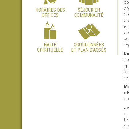
co
ob
HORAIRES DES
SÉJOUR EN
(E
OFFICES
COMMUNAUTÉ
di
eu
co
ad
HALTE
COORDONNÉES
l’
SPIRITUELLE
ET PLAN D'ACCÈS
Di
Ré
sp
le
re
Me
« 
co
Je
qu
te
pe