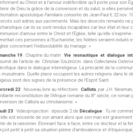
nforment au Christ et à l’amour indéfectible qu’il porte pour son É
tenir de Dieu la grâce de la conversion et du salut, si elles persévèr
xhortation apostolique
Familiaris consortio
de Jean-Paul II, 22 nov. 1
vorcés soit admis aux sacrements. Mais les divorcés remariés ne
charistique car ils se sont rendus incapables car leur état et leur 
mmunion d’amour entre le Christ et l’Église, telle qu’elle s’exprime 
mettait ces personnes à l’Eucharistie, les fidèles seraient induits 
Église concernant l’indissolubilité du mariage. »
manche 19
: Chapitre du matin :
Vie
monastique
et
dialogue
in
sumé de l’article de
Christian S
dans
Collectanea Cisterci
ALENSON
écifique dans le dialogue interreligieux. La précarité de la communa
s musulmans. Quelle place occupent les autres religions dans le d
ligieux sont des signes de la présence de l’Esprit Saint.
rcredi 22
: Nouveau livre au réfectoire :
Callista
, par J.H. Newman,
Brillante reconstitution de l’Afrique romaine du III° siècle, ce roma
nversion de Callista au christianisme. »
udi 23
: Videoprojection : épisode 2 de
Décalogue
:
Tu ne commett
'elle est enceinte de son amant alors que son mari est gravement
nte de la raisonner. Étonnant face à face, entre ce docteur et l
rçoit petit à petit sa situation pleine d'ambivalence et d'équivoqu