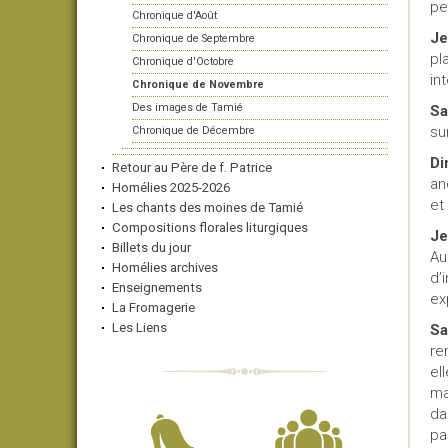
pe
Chronique d'Août
Je
Chronique de Septembre
pl
Chronique d'Octobre
in
Chronique de Novembre
Des images de Tamié
Sa
su
Chronique de Décembre
Di
Retour au Père de f. Patrice
an
Homélies 2025-2026
et
Les chants des moines de Tamié
Compositions florales liturgiques
Je
Billets du jour
Au
Homélies archives
d’
Enseignements
ex
La Fromagerie
Les Liens
Sa
re
el
ma
da
pa