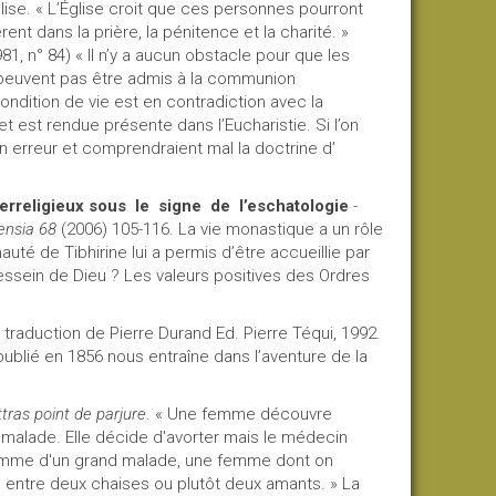
glise. « L’Église croit que ces personnes pourront
ent dans la prière, la pénitence et la charité. »
981, n° 84) « Il n’y a aucun obstacle pour que les
 peuvent pas être admis à la communion
condition de vie est en contradiction avec la
et est rendue présente dans l’Eucharistie. Si l’on
en erreur et comprendraient mal la doctrine d’
terreligieux sous
le
signe
de
l’eschatologie
-
ensia 68
(2006) 105-116. La vie monastique a un rôle
uté de Tibhirine lui a permis d’être accueillie par
essein de Dieu ? Les valeurs positives des Ordres
 traduction de Pierre Durand Ed. Pierre Téqui, 1992.
n publié en 1856 nous entraîne dans l’aventure de la
ras point de parjure
. « Une femme découvre
 malade. Elle décide d'avorter mais le médecin
a femme d'un grand malade, une femme dont on
e, entre deux chaises ou plutôt deux amants. » La