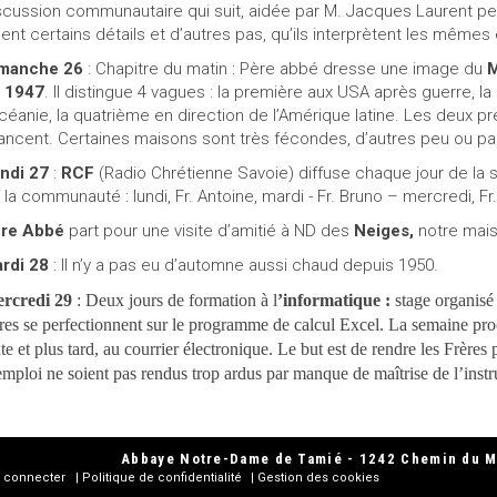
scussion communautaire qui suit, aidée par M. Jacques Laurent 
ient certains détails et d’autres pas, qu’ils interprètent les même
manche 26
: Chapitre du matin : Père abbé dresse une image du
M
 1947
. Il distingue 4 vagues : la première aux USA après guerre, la
Océanie, la quatrième en direction de l’Amérique latine. Les deux p
ancent. Certaines maisons sont très fécondes, d’autres peu ou pa
ndi 27
:
RCF
(Radio Chrétienne Savoie) diffuse chaque jour de la 
 la communauté : lundi, Fr. Antoine, mardi - Fr. Bruno – mercredi, Fr.
re Abbé
part pour une visite d’amitié à ND des
Neiges,
notre maiso
rdi 28
: Il n’y a pas eu d’automne aussi chaud depuis 1950.
rcredi 29
: Deux jours de formation à l
’informatique :
stage organisé
ères se perfectionnent sur le programme de calcul Excel. La semaine proc
xte et plus tard, au courrier électronique. Le but est de rendre les Frèr
emploi ne soient pas rendus trop ardus par manque de maîtrise de l’inst
Abbaye Notre-Dame de Tamié - 1242 Chemin du Mo
 connecter
Politique de confidentialité
Gestion des cookies