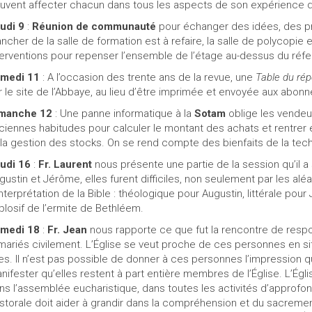
uvent affecter chacun dans tous les aspects de son expérience d
udi 9
:
Réunion de communauté
pour échanger des idées, des p
ancher de la salle de formation est à refaire, la salle de polycopi
terventions pour repenser l’ensemble de l’étage au-dessus du réfe
medi 11
: A l’occasion des trente ans de la revue, une
Table du rép
r le site de l’Abbaye, au lieu d’être imprimée et envoyée aux abonn
manche 12
:
Une panne informatique à la
Sotam
oblige les vendeu
ciennes habitudes pour calculer le montant des achats et rentrer e
 la gestion des stocks. On se rend compte des bienfaits de la tech
udi 16
:
Fr. Laurent
nous présente une partie de la session qu’il a s
gustin et Jérôme, elles furent difficiles, non seulement par les alé
interprétation de la Bible : théologique pour Augustin, littérale po
plosif de l’ermite de Bethléem.
medi 18
:
Fr. Jean
nous rapporte ce que fut la rencontre de respo
mariés civilement. L’Église se veut proche de ces personnes en s
les. Il n’est pas possible de donner à ces personnes l’impression qu
nifester qu’elles restent à part entière membres de l’Église. L’Églis
ns l’assemblée eucharistique, dans toutes les activités d’approfon
storale doit aider à grandir dans la compréhension et du sacrem