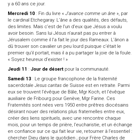
y a 60 ans ce jour.
Mercredi 10
: Fin du livre «
J’avance comme un âne
», par
le cardinal Etchegaray. L’âne a des qualités, des défauts,
des limites. Mais c’est de l’un d’eux que Jésus a voulu
avoir besoin. Sans lui Jésus n’aurait pas pu entrer à
Jérusalem comme il l’a fait le jour des Rameaux. L’ânon a
dû trouver son cavalier un peu lourd puisque c’était le
premier qu’il portait, mais il a pu partager la joie de la foule.
« Soyez heureux d’exister ! »
Jeudi 11
:
Jour de désert
pour la communauté.
Samedi 13
: Le groupe francophone de la fraternité
sacerdotale
Jesus caritas
de Suisse est en retraite. Parmi
eux se trouvent l’évêque de Bâle, Mgr Koch, et l’évêque
auxiliaire de Fribourg pour Genève, Mgr Farine. Ces
Fraternités sont nées vers 1950 entre prêtres diocésains
désirant nouer des relations plus fraternelles entre eux,
créer des liens spirituels, avec une rencontre chaque
mois, pour un temps de prière, l’eucharistie, et un échange
en confiance sur ce qui fait leur vie, retourner à l’essentiel :
chercher Dieu dans le quotidien ; pour Frère Charles de