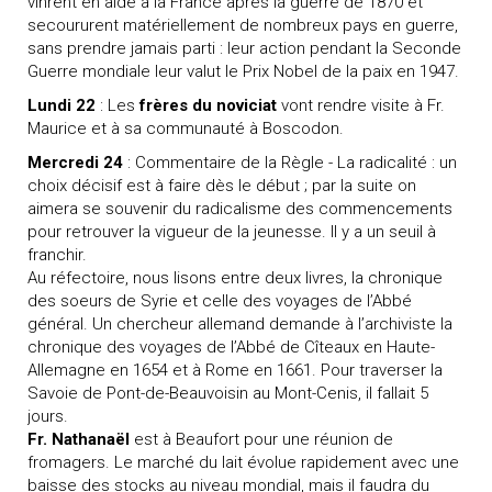
vinrent en aide à la France après la guerre de 1870 et
secoururent matériellement de nombreux pays en guerre,
sans prendre jamais parti : leur action pendant la Seconde
Guerre mondiale leur valut le Prix Nobel de la paix en 1947.
Lundi 22
: Les
frères du noviciat
vont rendre visite à Fr.
Maurice et à sa communauté à Boscodon.
Mercredi 24
: Commentaire de la Règle - La radicalité : un
choix décisif est à faire dès le début ; par la suite on
aimera se souvenir du radicalisme des commencements
pour retrouver la vigueur de la jeunesse. Il y a un seuil à
franchir.
Au réfectoire, nous lisons entre deux livres, la chronique
des soeurs de Syrie et celle des voyages de l’Abbé
général. Un chercheur allemand demande à l’archiviste la
chronique des voyages de l’Abbé de Cîteaux en Haute-
Allemagne en 1654 et à Rome en 1661. Pour traverser la
Savoie de Pont-de-Beauvoisin au Mont-Cenis, il fallait 5
jours.
Fr. Nathanaël
est à Beaufort pour une réunion de
fromagers. Le marché du lait évolue rapidement avec une
baisse des stocks au niveau mondial, mais il faudra du