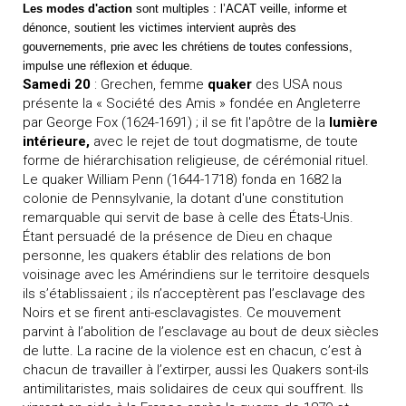
Les modes d'action
sont multiples
: l
’ACAT veille,
informe et
dénonce,
soutient
les victimes
intervient
auprès des
gouvernements,
prie
avec les chrétiens de toutes confessions,
impulse une réflexion et éduque
.
Samedi 20
: Grechen, femme
quaker
des USA nous
présente la « Société des Amis » fondée en Angleterre
par George Fox (1624-1691) ; il se fit l'apôtre de la
lumière
intérieure,
avec le rejet de tout dogmatisme, de toute
forme de hiérarchisation religieuse, de cérémonial rituel.
Le quaker William Penn (1644-1718) fonda en 1682 la
colonie de Pennsylvanie, la dotant d'une constitution
remarquable qui servit de base à celle des États-Unis.
Étant persuadé de la présence de Dieu en chaque
personne, les quakers établir des relations de bon
voisinage avec les Amérindiens sur le territoire desquels
ils s’établissaient ; ils n’acceptèrent pas l’esclavage des
Noirs et se firent anti-esclavagistes. Ce mouvement
parvint à l’abolition de l’esclavage au bout de deux siècles
de lutte. La racine de la violence est en chacun, c’est à
chacun de travailler à l’extirper, aussi les Quakers sont-ils
antimilitaristes, mais solidaires de ceux qui souffrent. Ils