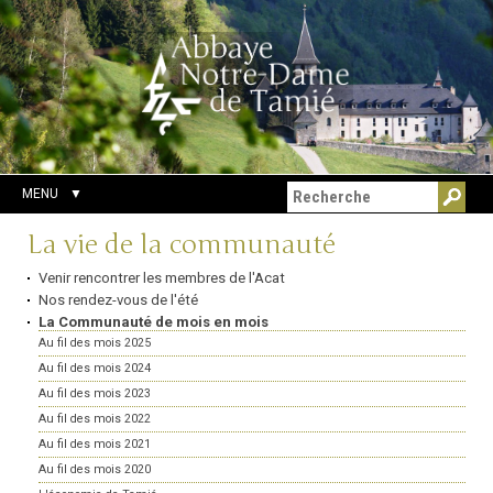
Aller
Outils
Chercher par
au
personnels
Recherche
contenu.
avancée…
|
Aller
à
la
navigation
MENU
Navigation
La vie de la communauté
Venir rencontrer les membres de l'Acat
Nos rendez-vous de l'été
La Communauté de mois en mois
Au fil des mois 2025
Au fil des mois 2024
Au fil des mois 2023
Au fil des mois 2022
Au fil des mois 2021
Au fil des mois 2020