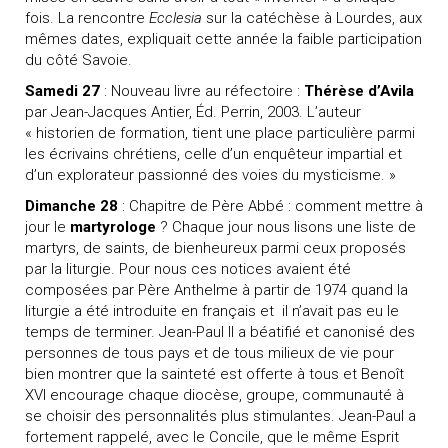
fois. La rencontre
Ecclesia
sur la catéchèse à Lourdes, aux
mêmes dates, expliquait cette année la faible participation
du côté Savoie.
Samedi 27
: Nouveau livre au réfectoire :
Thérèse d’Avila
par Jean-Jacques Antier, Éd. Perrin, 2003. L’auteur
« historien de formation, tient une place particulière parmi
les écrivains chrétiens, celle d’un enquêteur impartial et
d’un explorateur passionné des voies du mysticisme. »
Dimanche 28
: Chapitre de Père Abbé : comment mettre à
jour le
martyrologe
? Chaque jour nous lisons une liste de
martyrs, de saints, de bienheureux parmi ceux proposés
par la liturgie. Pour nous ces notices avaient été
composées par Père Anthelme à partir de 1974 quand la
liturgie a été introduite en français et
il n’avait pas eu le
temps de terminer. Jean-Paul II a béatifié et canonisé des
personnes de tous pays et de tous milieux de vie pour
bien montrer que la sainteté est offerte à tous et Benoît
XVI encourage chaque diocèse, groupe, communauté à
se choisir des personnalités plus stimulantes. Jean-Paul a
fortement rappelé, avec le Concile, que le même Esprit