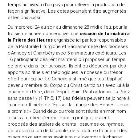
temps au niveau d’un pays pour relever la production de
façon significative. Les cotas pourraient être augmentés
et les prix aussi.
Du mercredi 24 au soir au dimanche 28 midi a lieu, pour la
troisième année consécutive, une
session de formation à
la
Prière des Heures
organisée ici par les responsables
de la Pastorale Liturgique et Sacramentelle des diocèses
d’Annecy et Chambéry avec 5 animateurs extérieurs. Les
16 participants désirent maintenir ou proposer un temps
de prière dans leur paroisse. Ils ont pu découvrir par des
apports spirituels et théologiques la richesse du trésor
offert par l’Église. Le Concile a affirmé que tout baptisé
devenu membre du Corps du Christ participait avec lui à la
louange du Père, dans l’Esprit. Saint Paul ordonnait : « Priez
sans cesse ! » (1 Th 5, 17) Les fidèles peuvent se joindre à
la prière officielle de l’Église : la Liturgie des Heures. Jésus
a promis : « Quand deux ou trois sont réunis en mon nom
je suis au milieu d’eux ».
Pour la pratique, étaient
proposés des ateliers de chants : psaumes ou hymnes,
de proclamation de la parole, de structure d’office et des
mises en œuvre sans avoir à tout « inventer » à chaque