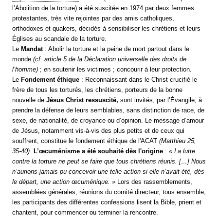
l’Abolition de la torture) a été suscitée en 1974 par deux femmes
protestantes, très vite rejointes par des amis catholiques,
orthodoxes et quakers, décidés à sensibiliser les chrétiens et leurs
Églises au scandale de la torture.
Le
Mandat
:
Abolir la torture et la peine de mort partout dans le
monde
(cf. article 5 de la Déclaration universelle des droits de
l’homme)
;
e
n soutenir les victimes ; concourir à leur protection.
Le
Fondement éthique
: Reconnaissant dans le Christ crucifié le
frère de tous les torturés, les chrétiens, porteurs de la bonne
nouvelle de
Jésus Christ ressuscité,
sont invités, par l’Évangile, à
prendre la défense de leurs semblables, sans distinction de race, de
sexe, de nationalité, de croyance ou d’opinion. Le message d’amour
de Jésus, notamment vis-à-vis des plus petits et de ceux qui
souffrent, constitue le fondement éthique de l'ACAT
(Matthieu 25,
35-40)
.
L’œcuménisme a été souhaité dès l'origine
:
« La lutte
contre la torture ne peut se faire que tous chrétiens réunis. […] Nous
n’aurions jamais pu concevoir une telle action si elle n’avait été, dès
le départ, une action œcuménique. »
Lors des rassemblements,
assemblées générales, réunions du comité directeur, tous ensemble,
les participants des différentes confessions lisent la Bible, prient et
chantent, pour commencer ou terminer la rencontre.