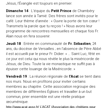
Jésus, l’Évangile est toujours en premier.
Dimanche 14
: L’équipe du
Petit Prince
de Chambéry
lance son année à Tamié. Des frères sont invités pour le
café. Leur thème d’année : « Ouvre la porte de ton cœur !
Transmets la parole que tu reçois ! » Nous avons leur
programme de rencontres mensuelles et chaque fois Fr.
Alain nous en fera souvenir.
Jeudi 18
: Entrée en communauté de
Fr. Sébastien
, 24
ans, du diocèse de Versailles ; en l’absence de Père Abbé
il est accueilli par le prieur Fr. Didier. « … Saint Luc, fêté en
ce jour est celui qui nous révèle le plus la miséricorde de
Jésus, de Dieu. Toute la vie monastique ne suffit pas à
épuiser cette louange de la Miséricorde. »
Vendredi 19
: La réunion régionale de
l’Acat
se tient dans
nos murs. Nous en profitons pour inviter certains
membres au chapitre. Cette association regroupe des
membres de différentes Églises et travailler à un but
commun, prier ensemble est une réelle pratique
œcuménique.
http://www.acat.asso.fr/
L’ACAT (Association des chrétiens pour