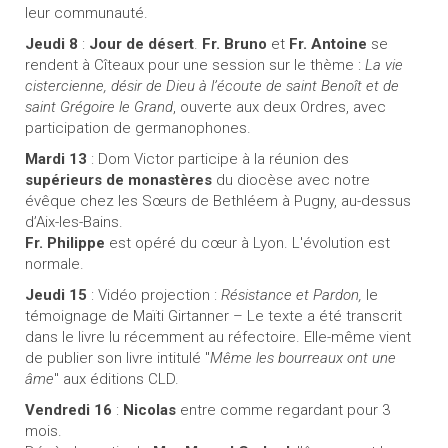
leur communauté.
Jeudi 8
:
Jour de désert
.
Fr. Bruno
et
Fr. Antoine
se
rendent à Cîteaux pour une session sur le thème :
La vie
cistercienne, désir de Dieu à l’écoute de saint Benoît et de
saint Grégoire le Grand
, ouverte aux deux Ordres, avec
participation de germanophones.
Mardi 13
: Dom Victor participe à la réunion des
supérieurs de monastères
du diocèse avec notre
évêque chez les Sœurs de Bethléem à Pugny, au-dessus
d’Aix-les-Bains.
Fr. Philippe
est opéré du cœur à Lyon. L'évolution est
normale.
Jeudi 15
: Vidéo projection :
Résistance et Pardon,
le
témoignage de Maïti Girtanner – Le texte a été transcrit
dans le livre lu récemment au réfectoire. Elle-même vient
de publier son livre intitulé "
Même les bourreaux ont une
âme
" aux éditions CLD.
Vendredi 16
:
Nicolas
entre comme regardant pour 3
mois.