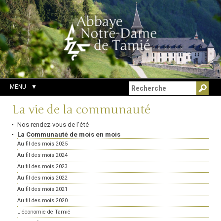
Aller
Outils
Chercher par
au
personnels
Recherche
contenu.
avancée…
|
Aller
à
la
navigation
MENU
Navigation
La vie de la communauté
Nos rendez-vous de l'été
La Communauté de mois en mois
Au fil des mois 2025
Au fil des mois 2024
Au fil des mois 2023
Au fil des mois 2022
Au fil des mois 2021
Au fil des mois 2020
L'économie de Tamié