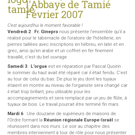
l'Abbaye de Tamié
Février 2007
C'est aujourd'hui le moment favorable !
Vendredi 2
:
Fr. Ginepro
nous présente l’ensemble qu’il a
réalisé pour le tabernacle de l’oratoire de l’hôtellerie, en
pierres taillées avec inscriptions en hébreu, en latin et en
grec, ainsi qu’en arabe et un coffret en fer finement
travaillé, c’est du bel ouvrage.
Samedi 3
:
L’orgue
est en réparation par Pascal Quoirin :
le sommier du haut avait été réparé car il était fendu. C’est
au tour de celui du bas. De plus le jeu dont les tuyaux
étaient en montre au niveau de l’organiste sera changé car
il était trop brillant, peu utilisable pour les
accompagnements et sera remplacé par un jeu de flûte, à
tuyaux de bois. Le travail pourrait être terminé fin mars.
Mardi 6
: Une douzaine de supérieurs de maisons de
l’Ordre formant
la
Réunion régionale Europe-Israël
se
réunissent dans nos murs. Le soir au chapitre des
membres interviennent à tour de rôle pour nous présenter