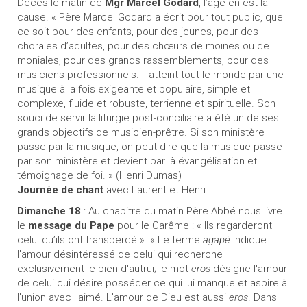
Décès le matin de
Mgr Marcel Godard
, l’âge en est la
cause. « Père Marcel Godard a écrit pour tout public, que
ce soit pour des enfants, pour des jeunes, pour des
chorales d’adultes, pour des chœurs de moines ou de
moniales, pour des grands rassemblements, pour des
musiciens professionnels. Il atteint tout le monde par une
musique à la fois exigeante et populaire, simple et
complexe, fluide et robuste, terrienne et spirituelle. Son
souci de servir la liturgie post-conciliaire a été un de ses
grands objectifs de musicien-prêtre. Si son ministère
passe par la musique, on peut dire que la musique passe
par son ministère et devient par là évangélisation et
témoignage de foi. » (Henri Dumas)
Journée de chant
avec Laurent et Henri.
Dimanche 18
: Au chapitre du matin Père Abbé nous livre
le
message du Pape
pour le Carême : « Ils regarderont
celui qu’ils ont transpercé ». « Le terme
agapè
indique
l'amour désintéressé de celui qui recherche
exclusivement le bien d'autrui; le mot
eros
désigne l'amour
de celui qui désire posséder ce qui lui manque et aspire à
l'union avec l'aimé. L'amour de Dieu est aussi
eros
. Dans