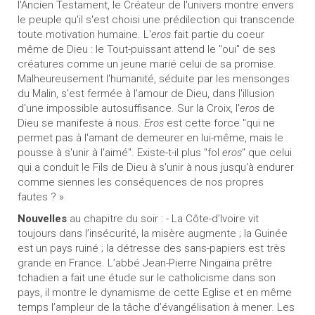
l'Ancien Testament, le Créateur de l'univers montre envers
le peuple qu'il s'est choisi une prédilection qui transcende
toute motivation humaine. L'
eros
fait partie du coeur
même de Dieu : le Tout-puissant attend le "oui" de ses
créatures comme un jeune marié celui de sa promise.
Malheureusement l'humanité, séduite par les mensonges
du Malin, s'est fermée à l'amour de Dieu, dans l'illusion
d'une impossible autosuffisance. Sur la Croix, l'
eros
de
Dieu se manifeste à nous.
Eros
est cette force "qui ne
permet pas à l'amant de demeurer en lui-même, mais le
pousse à s'unir à l'aimé". Existe-t-il plus "fol
eros
" que celui
qui a conduit le Fils de Dieu à s'unir à nous jusqu'à endurer
comme siennes les conséquences de nos propres
fautes ? »
Nouvelles
au chapitre du soir : - La Côte-d’Ivoire vit
toujours dans l’insécurité, la misère augmente ; la Guinée
est un pays ruiné ; la détresse des sans-papiers est très
grande en France. L’abbé Jean-Pierre Ningaïna prêtre
tchadien a fait une étude sur le catholicisme dans son
pays, il montre le dynamisme de cette Eglise et en même
temps l’ampleur de la tâche d’évangélisation à mener. Les