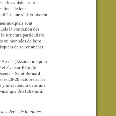
en ; les voisins sont
s liens de leur
uthérienne s’affermissent.
èmes auxquels sont
quels la Fondation des
la structure particulière
es ou moniales de faire
risquent de se retrancher
’Arccis (
Association pour
é et Fr. Jean-Bénilde
sente « Saint Bernard
 les 28-29 octobre sur le
e y interviendra dans une
onastique de st Bernard
.
 des livres de louanges
,