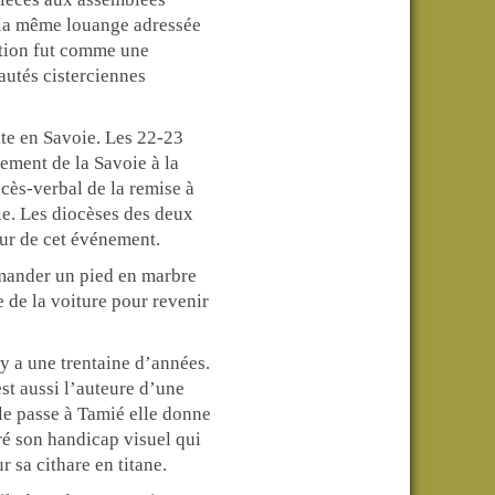
s la même louange adressée
ition fut comme une
autés cisterciennes
ite en Savoie. Les 22-23
hement de la Savoie à la
ocès-verbal de la remise à
ie. Les diocèses des deux
ur de cet événement.
mmander un pied en marbre
e de la voiture pour revenir
 y a une trentaine d’années.
est aussi l’auteure d’une
le passe à Tamié elle donne
ré son handicap visuel qui
 sa cithare en titane.