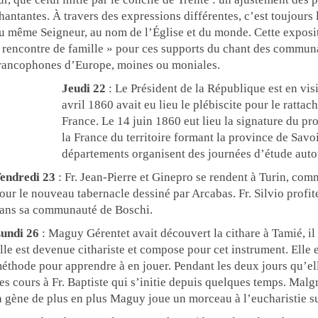
hantantes. À travers des expressions différentes, c’est toujour
u même Seigneur, au nom de l’Église et du monde. Cette expos
 rencontre de famille » pour ces supports du chant des commun
rancophones d’Europe, moines ou moniales.
Jeudi 22
: Le Président de la République est en vis
avril 1860 avait eu lieu le plébiscite pour le rattac
France. Le 14 juin 1860 eut lieu la signature du pr
la France du territoire formant la province de Savo
départements organisent des journées d’étude auto
endredi 23
: Fr. Jean-Pierre et Ginepro se rendent à Turin, co
our le nouveau tabernacle dessiné par Arcabas. Fr. Silvio profit
ans sa communauté de Boschi.
undi 26
: Maguy Gérentet avait découvert la cithare à Tamié, il
lle est devenue cithariste et compose pour cet instrument. Elle 
éthode pour apprendre à en jouer. Pendant les deux jours qu’el
es cours à Fr. Baptiste qui s’initie depuis quelques temps. Malg
a gène de plus en plus Maguy joue un morceau à l’eucharistie sur