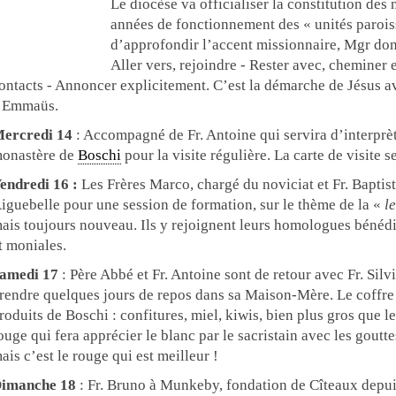
Le diocèse va officialiser la constitution des 
années de fonctionnement des « unités paroiss
d’approfondir l’accent missionnaire, Mgr donn
Aller vers, rejoindre - Rester avec, cheminer
ontacts - Annoncer explicitement. C’est la démarche de Jésus av
 Emmaüs.
ercredi 14
: Accompagné de Fr. Antoine qui servira d’interprè
onastère de
Boschi
pour la visite régulière. La carte de visite
endredi 16 :
Les Frères Marco, chargé du noviciat et Fr. Baptist
iguebelle pour une session de formation, sur le thème de la «
l
ais toujours nouveau. Ils y rejoignent leurs homologues bénédic
t moniales.
amedi 17
: Père Abbé et Fr. Antoine sont de retour avec Fr. Sil
rendre quelques jours de repos dans sa Maison-Mère. Le coffre d
roduits de Boschi : confitures, miel, kiwis, bien plus gros que l
ouge qui fera apprécier le blanc par le sacristain avec les goutte
ais c’est le rouge qui est meilleur !
imanche 18
: Fr. Bruno à Munkeby, fondation de Cîteaux depu