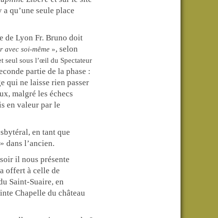
y a qu’une seule place
que de Lyon
Fr. Bruno doit
, selon
r avec soi-même
»
et seul sous l’œil du Spectateur
seconde partie de la phase :
ge qui ne laisse rien passer
eux, malgré les échecs
is en valeur par le
sbytéral, en tant que
 dans l’ancien.
soir il nous présente
a offert à celle de
u Saint-Suaire, en
ainte Chapelle du château