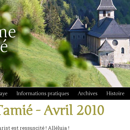
baye
Informations pratiques
Archives
Histoire
Tamié - Avril 2010
rist est ressuscité ! Alléluia !