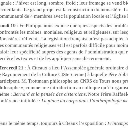
ignale : l’hiver est long, sombre, froid ; leur fromage se vend bi
ccueillants. Le grand projet est la construction du monastère. Le
ommunauté de 4 membres avec la population locale et l’Église l
undi 19
: Fr. Philippe nous expose quelques aspects des probl
onfrontés les moines, moniales, religieux et religieuses, sur les
onastères réfléchit. La législation française n’est pas adaptée à 
es communautés religieuses et il est parfois difficile pour moin
aloir leur spécificité auprès des agents de l’administration qui 
errière les textes et de les appliquer sans discernement.
ercredi 21
: À Cîteaux a lieu l’Assemblée générale ordinaire d
e Rayonnement de la Culture CIStercienne
) à laquelle Père Abb
articipent. M. Trottmann philosophe au CNRS de Tours nous pré
hilosophe », comme une introduction au colloque qu’il organise
hème :
Bernard et la pensée des cisterciens
. Notre Frère Raffaël
onférence intitulée :
La place du corps dans l’anthropologie m
ans le même temps, toujours à Cîteaux l’exposition
:
Printemps