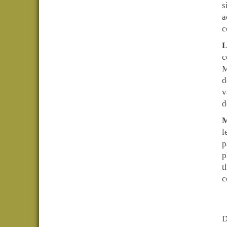
s
a
c
L
c
M
d
v
d
M
l
p
p
t
c
D