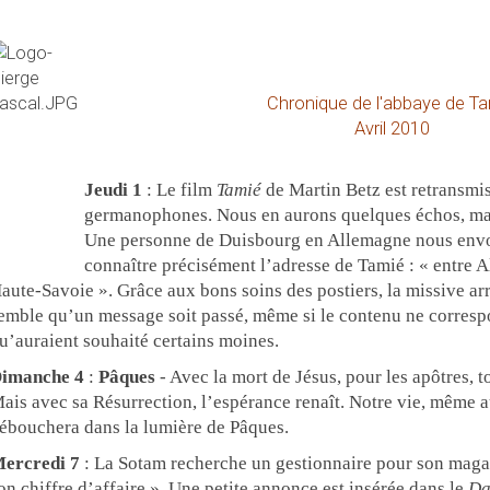
Chronique de l'abbaye de T
Avril 2010
Jeudi 1
: Le film
Tamié
de Martin Betz est retransmis
germanophones. Nous en aurons quelques échos, malg
Une personne de Duisbourg en Allemagne nous env
connaître précisément l’adresse de Tamié : « entre A
aute-Savoie ». Grâce aux bons soins des postiers, la missive arri
emble qu’un message soit passé, même si le contenu ne correspon
u’auraient souhaité certains moines.
imanche 4
:
Pâques
- Avec la mort de Jésus, pour les apôtres, t
ais avec sa Résurrection, l’espérance renaît. Notre vie, même a
ébouchera dans la lumière de Pâques.
ercredi 7
: La Sotam recherche un gestionnaire pour son maga
on chiffre d’affaire ». Une petite annonce est insérée dans le
Da