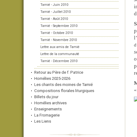
Tamié - Juin 2010
i
Tamié - Juillet 2010
d
Tamié - Août 2010
S
Tamié - Septembre 2010
p
Tamié - Octobre 2010
l
Tamié - Novembre 2010
d
Lettre aux amis de Tamié
s
Lettre de la communauté
o
Tamié - Décembre 2010
p
Retour au Père de f. Patrice
r
Homélies 2025-2026
M
Les chants des moines de Tamié
«
Compositions florales liturgiques
Billets du jour
Homélies archives
Enseignements
La Fromagerie
Les Liens