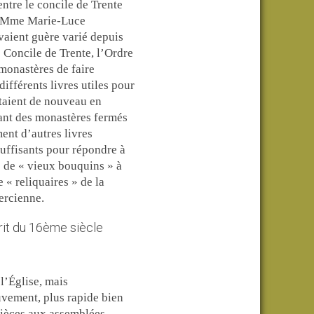
ntre le concile de Trente
ar Mme Marie-Luce
vaient guère varié depuis
 Concile de Trente, l’Ordre
 monastères de faire
ifférents livres utiles pour
ntaient de nouveau en
ant des monastères fermés
ent d’autres livres
uffisants pour répondre à
 de « vieux bouquins » à
 « reliquaires » de la
ercienne.
 l’Église, mais
uvement, plus rapide bien
 pièces aux assemblées