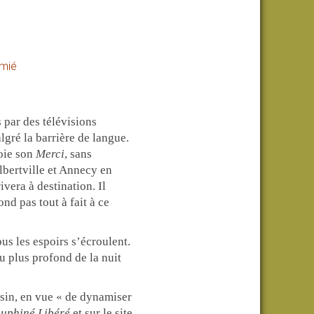
amié
 par des télévisions
ré la barrière de langue.
oie son
Merci
, sans
lbertville et Annecy en
vera à destination. Il
d pas tout à fait à ce
ous les espoirs s’écroulent.
u plus profond de la nuit
sin, en vue « de dynamiser
uphiné Libéré
et sur le site