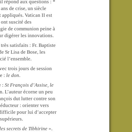
il répond aux questions : *
ans de crise, un siècle
 appliqués. Vatican II est
 ont suscité des
logie de communion peine à
ur digérer les innovations.
rès satisfaits : Fr. Baptiste
de Sr Lisa de Bose, les
cié l’ensemble.
ec trois jours de session
e :
le don
.
e :
St François d’Assise, le
n. L’auteur écorne un peu
ançois dut lutter contre son
séducteur : orienter vers
difficile pour lui d’accepter
supérieurs.
les secrets de Tibhirine
».