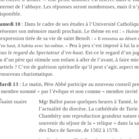
nternet de l’abbaye. Les réponses seront nombreuses, mais il n’
isponible.
amedi 10
: Dans le cadre de ses études à l’Université Catholi
résenter son mémoire mardi prochain. Le thème en est :
«
Habite
’expression tirée de sa vie de saint Benoît :
« Il retourna au désert 
Peu à peu s’est imposé à lui la 
’en haut, il habita avec lui-même. »
ous le regard du Spectateur d’en-haut
. Est-ce le regard d’un ju
u d’un père qui stimule son enfant à aller de l’avant, à faire mi
artiels ? C’est de guérison spirituelle qu’il peut s’agir, aspect m
enouveau charismatique.
ardi 13
: Le matin, Père Abbé participe au nouveau conseil pre
 membre nommé » par l’évêque et non comme « membre invité »
Mgr Ballot passe quelques heures à Tamié, le 
l’actualité du diocèse. La cathédrale de Turin 
Chambéry une reproduction grandeur nature d
souvenir du séjour de la « relique » dans la s
des Ducs de Savoie, de 1502 à 1578.