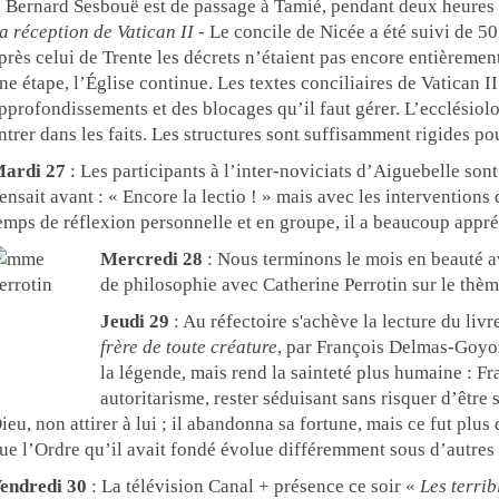
. Bernard Sesbouë est de passage à Tamié, pendant deux heures 
a réception de Vatican II
- Le concile de Nicée a été suivi de 50 
près celui de Trente les décrets n’étaient pas encore entièrement
ne étape, l’Église continue. Les textes conciliaires de Vatican II
pprofondissements et des blocages qu’il faut gérer. L’ecclésio
ntrer dans les faits. Les structures sont suffisamment rigides po
ardi 27
: Les participants à l’inter-noviciats d’Aiguebelle sont t
ensait avant : « Encore la lectio ! » mais avec les interventions 
emps de réflexion personnelle et en groupe, il a beaucoup appré
Mercredi 28
: Nous terminons le mois en beauté av
de philosophie avec Catherine Perrotin sur le thèm
Jeudi 29
: Au réfectoire s'achève la lecture du livr
frère de toute créature
, par François Delmas-Goyo
la légende, mais rend la sainteté plus humaine : Fr
autoritarisme, rester séduisant sans risquer d’être 
ieu, non attirer à lui ; il abandonna sa fortune, mais ce fut plus 
ue l’Ordre qu’il avait fondé évolue différemment sous d’autres 
endredi 30
: La télévision Canal + présence ce soir «
Les terrib