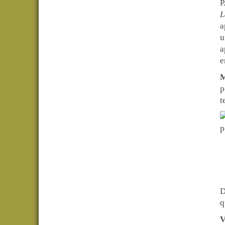
P
L
a
u
a
e
M
p
t
D
q
V