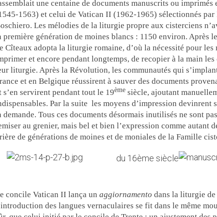
assemblait une centaine de documents manuscrits ou imprimés e
1545-1563) et celui de Vatican II (1962-1965) sélectionnés p
oschiero. Les mélodies de la liturgie propre aux cisterciens n’a
a première génération de moines blancs : 1150 environ. Après le
e Cîteaux adopta la liturgie romaine, d’où la nécessité pour les
mprimer et encore pendant longtemps, de recopier à la main les d
eur liturgie. Après la Révolution, les communautés qui s’impla
rance et en Belgique réussirent à sauver des documents proven
ème
t s’en servirent pendant tout le 19
siècle, ajoutant manuellem
ndispensables. Par la suite
les moyens d’impression devinrent s
a demande. Tous ces documents désormais inutilisés ne sont pas
emiser au grenier, mais bel et bien l’expression comme autant de
rière de générations de moines et de moniales de la Famille cist
du 16ème siècle
e concile Vatican II lança un
aggiornamento
dans la liturgie de
’introduction des langues vernaculaires se fit dans le même mo
ûr, que celui initié par le concile de Trente : un ajustement des