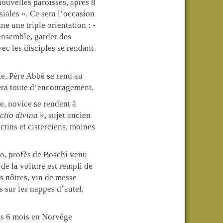
nouvelles paroisses, après 8
iales ». Ce sera l’occasion
e une triple orientation : -
 ensemble, garder des
ec les disciples se rendant
te, Père Abbé se rend au
 sera toute d’encouragement.
e, novice se rendent à
ectio divina
», sujet ancien
tins et cisterciens, moines
vio, profès de Boschi venu
e la voiture est rempli de
es nôtres, vin de messe
s sur les nappes d’autel,
is 6 mois en Norvège