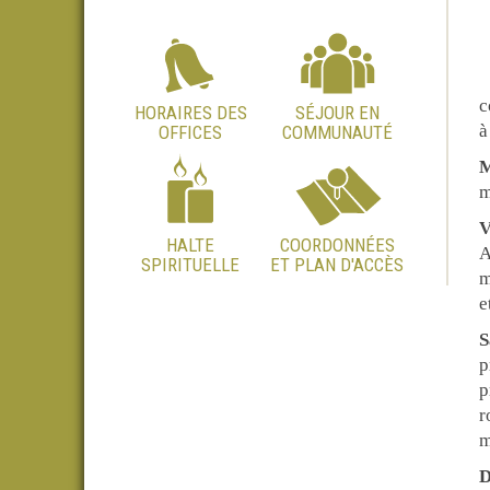
c
HORAIRES DES
SÉJOUR EN
à
OFFICES
COMMUNAUTÉ
M
m
V
HALTE
COORDONNÉES
A
SPIRITUELLE
ET PLAN D'ACCÈS
m
e
S
p
p
r
m
D