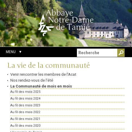
Aller
Outils
Chercher par
au
personnels
Recherche
contenu.
avancée…
|
Aller
à
la
navigation
MENU
Navigation
La vie de la communauté
Venir rencontrer les membres de l'Acat
Nos rendez-vous de l'été
La Communauté de mois en mois
Au fil des mois 2025
Au fil des mois 2024
Au fil des mois 2023
Au fil des mois 2022
Au fil des mois 2021
Au fil des mois 2020