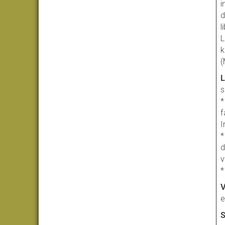
i
d
l
L
k
(
L
s
*
f
I
*
d
v
*
V
e
S