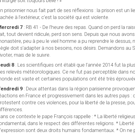
a liturgie soit toujours belle ! »
n prisonnier nous fait part de ses réflexions : la prison est un li
achée à l’extérieur, c’est la société qui est violente.
ercredi 7
: RB 41 - De l’heure des repas. Quand on perd la rai
ait, tout devient ridicule, perd son sens. Depuis que nous avo
onastère, peu à peu le vieil homme a pu reprendre le dessus,
ègle doit s’adapter à nos besoins, nos désirs. Demandons au 
ivoter, mais de le suivre.
eudi 8
: Les scientifiques ont établi que l’année 2014 fut la pl
es relevés météorologiques. Ce ne fut pas perceptible dans not
onde est vaste et certaines populations ont été très éprouvé
endredi 9
: Deux attentas dans la région parisienne provoquen
éactions en France et progressivement dans les autres pays : 
rotestent contre ces violences, pour la liberté de la presse, po
ifférences.
ans ce contexte le pape François rappelle :
*
La liberté religie
ondamental, dans le respect des différentes religions. * Liberté r
’expression sont deux droits humains fondamentaux. * On ne 