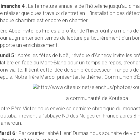
imanche 4
: La fermeture annuelle de l’hôtellerie jusqu’au dim
e réaliser quelques travaux d’entretien. L’installation des dét
haque chambre est encore en chantier.
ère Abbé invite les Frères à profiter de l’hiver où il y a moins de
our augmenter son temps de lecture particulièrement d’un bon 
pporte un enrichissement.
undi 5
: Après les fêtes de Noël, l’évêque d’Annecy invite les prêt
latière en face du Mont-Blanc pour un temps de repos, d’échang
onvivialité. Il tient cette idée de son prédécesseur François de
epuis. Notre frère Marco
présentait le thème : Communion d’Ég
La communauté de Koutaba
otre Père Victor nous envoie sa dernière chronique du monast
outaba, il revient à l’abbaye ND des Neiges en France après 3 m
ameroun.
ardi 6
:
Par courrier l’abbé Henri Dumas nous souhaite de « c