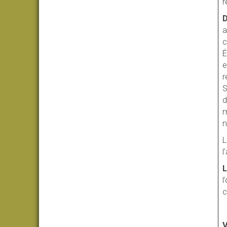
r
D
a
c
É
e
r
S
d
m
n
L
l
L
l
c
V