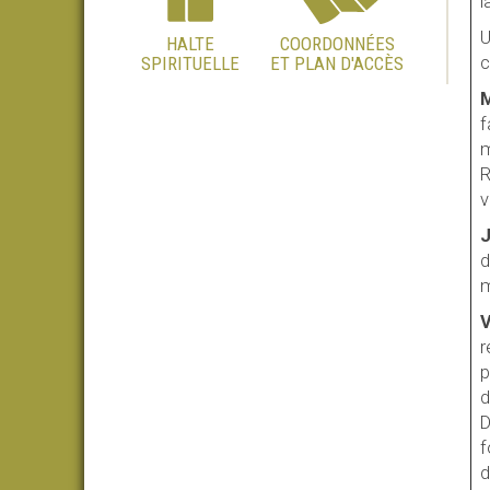
l
U
HALTE
COORDONNÉES
SPIRITUELLE
ET PLAN D'ACCÈS
c
M
f
m
R
v
J
d
m
V
r
p
d
D
f
d