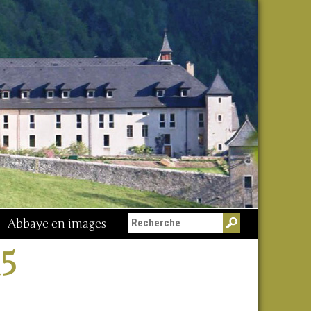
Abbaye en images
Messe du 15 août
15