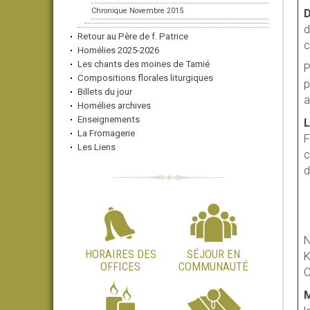
Chronique Novembre 2015
D
d
Retour au Père de f. Patrice
c
Homélies 2025-2026
Les chants des moines de Tamié
P
Compositions florales liturgiques
p
Billets du jour
a
Homélies archives
Enseignements
L
La Fromagerie
F
Les Liens
c
d
N
HORAIRES DES
SÉJOUR EN
K
OFFICES
COMMUNAUTÉ
C
M