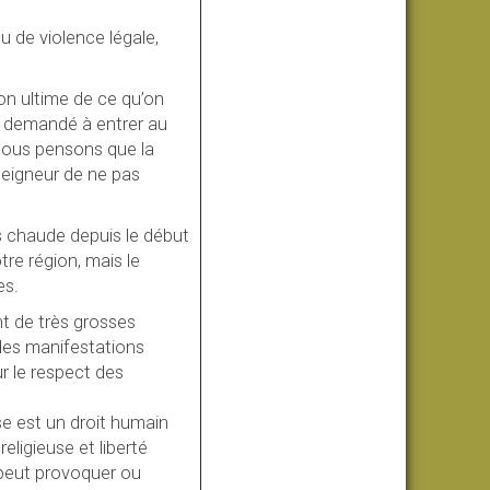
eu de violence légale,
son ultime de ce qu’on
ns demandé à entrer au
 nous pensons que la
Seigneur de ne pas
us chaude depuis le début
re région, mais le
es.
t de très grosses
des manifestations
ur le respect des
use est un droit humain
eligieuse et liberté
peut provoquer ou