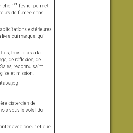
er
anche 1
février permet
ecteurs de fumée dans
 sollicitations extérieures
livre qui marque, qui
res, trois jours à la
e, de réflexion, de
 Sales, reconnu saint
lise et mission.
ère cistercien de
ois sous le soleil du
hanter avec coeur et que