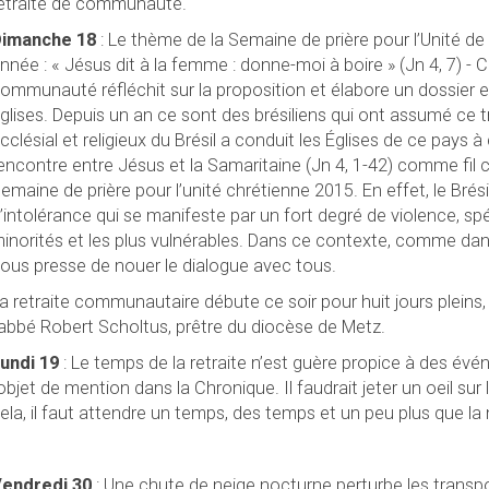
etraite de communauté.
imanche 18
: Le thème de la Semaine de prière pour l’Unité de
nnée : « Jésus dit à la femme : donne-moi à boire » (Jn 4, 7) 
ommunauté réfléchit sur la proposition et élabore un dossier 
glises. Depuis un an ce sont des brésiliens qui ont assumé ce t
cclésial et religieux du Brésil a conduit les Églises de ce pays à 
encontre entre Jésus et la Samaritaine (Jn 4, 1-42) comme fil 
emaine de prière pour l’unité chrétienne 2015. En effet, le Brési
’intolérance qui se manifeste par un fort degré de violence, sp
inorités et les plus vulnérables. Dans ce contexte, comme dans 
ous presse de nouer le dialogue avec tous.
a retraite communautaire débute ce soir pour huit jours pleins,
’abbé Robert Scholtus, prêtre du diocèse de Metz.
undi 19
: Le temps de la retraite n’est guère propice à des évé
’objet de mention dans la Chronique. Il faudrait jeter un oeil sur
ela, il faut attendre un temps, des temps et un peu plus que la
endredi 30
: Une chute de neige nocturne perturbe les transpo