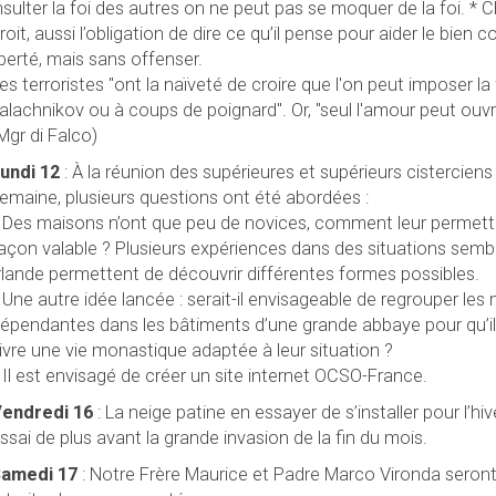
nsulter la foi des autres on ne peut pas se moquer de la foi.
* C
roit, aussi l’obligation de dire ce qu’il pense pour aider le bien
iberté, mais sans offenser.
es terroristes "ont la naïveté de croire que l'on peut imposer la
alachnikov ou à coups de poignard". Or, "seul l'amour peut ouvrir
Mgr di Falco)
undi 12
: À la réunion des supérieures et supérieurs cistercien
emaine, plusieurs questions ont été abordées :
 Des maisons n’ont que peu de novices, comment leur permett
açon valable ? Plusieurs expériences dans des situations semb
rlande permettent de découvrir différentes formes possibles.
 Une autre idée lancée : serait-il envisageable de regrouper le
épendantes dans les bâtiments d’une grande abbaye pour qu’ils
ivre une vie monastique adaptée à leur situation ?
 Il est envisagé de créer un site internet OCSO-France.
endredi 16
: La neige patine en essayer de s’installer pour l’hiv
ssai de plus avant la grande invasion de la fin du mois.
amedi 17
: Notre Frère Maurice et Padre Marco Vironda seront