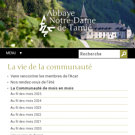
Aller
Outils
Chercher par
au
personnels
Recherche
contenu.
avancée…
|
Aller
à
la
navigation
MENU
Navigation
La vie de la communauté
Venir rencontrer les membres de l'Acat
Nos rendez-vous de l'été
La Communauté de mois en mois
Au fil des mois 2025
Au fil des mois 2024
Au fil des mois 2023
Au fil des mois 2022
Au fil des mois 2021
Au fil des mois 2020