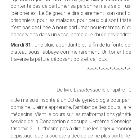
contente pas de parfumer sa personne mais se diffuse et 
‘périphéries’. Le Seigneur le dira clairement: son onction e
prisonniers, pour les malades, pour ceux qui sont tristes et
n’est pas destinée à nous parfumer nous-mêmes, ni dava
conservions dans un vase, parce que l’huile deviendrait r
Mardi 31
: Une pluie abondante et la fin de la fonte des n
plateau sous l’abbaye comme rarement. Un torrent de l’au
traverse la pâture déposant bois et cailloux.
*-*-*-*-*-*-*-*-*-*-*-*
Du livre
L’inattendue
le chapitre : Cor
« Je me suis inscrite à un DU de gynécologie pour parfai
domaine. J'aime apprendre, l'ambiance des cours, la renc
médecins. Vient le cours sur les malformations génétiques
service de la Conception s'occupe lui-même d'enseigner ce
trisomie 21. Il n'hésite pas à dire que les enjeux économi
dépistage, que la société a décidé de ne plus porter le po