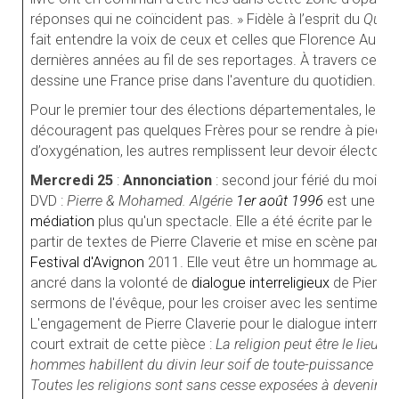
réponses qui ne coïncident pas. » Fidèle à l’esprit du
Quai 
fait entendre la voix de ceux et celles que Florence Aub
dernières années au fil de ses reportages. À travers ces ré
dessine une France prise dans l'aventure du quotidien.
Pour le premier tour des élections départementales, le te
découragent pas quelques Frères pour se rendre à pied à la
d’oxygénation, les autres remplissent leur devoir électoral
Mercredi 25
:
Annonciation
: second jour férié du mois, 
DVD :
Pierre & Mohamed. Algérie
1er
août
1996
est une piè
médiation
plus qu'un spectacle. Elle a été écrite par le
dom
partir de textes de Pierre Claverie et mise en scène par F
Festival d'Avignon
2011. Elle veut être un hommage au me
ancré dans la volonté de
dialogue interreligieux
de Pierre C
sermons de l'évêque, pour les croiser avec les sentiments
L'engagement de Pierre Claverie pour le dialogue interreligi
court extrait de cette pièce :
La religion peut être le lieu d
hommes habillent du divin leur soif de toute-puissance ou, 
Toutes les religions sont sans cesse exposées à devenir de