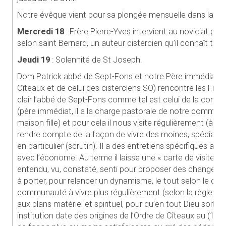
Notre évêque vient pour sa plongée mensuelle dans la pa
Mercredi 18
: Frère Pierre-Yves intervient au noviciat pré
selon saint Bernard, un auteur cistercien qu’il connaît très
Jeudi 19
: Solennité de St Joseph.
Dom Patrick abbé de Sept-Fons et notre Père immédiat (se
Cîteaux et de celui des cisterciens SO) rencontre les Frère
clair l’abbé de Sept-Fons comme tel est celui de la comm
(père immédiat, il a la charge pastorale de notre comm
maison fille) et pour cela il nous visite régulièrement (à int
rendre compte de la façon de vivre des moines, spécial
en particulier (scrutin). Il a des entretiens spécifiques ave
avec l’économe. Au terme il laisse une « carte de visite » (s
entendu, vu, constaté, senti pour proposer des changeme
à porter, pour relancer un dynamisme, le tout selon le char
communauté à vivre plus régulièrement (selon la règle et l
aux plans matériel et spirituel, pour qu’en tout Dieu soit g
institution date des origines de l’Ordre de Cîteaux au (12