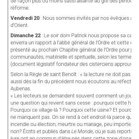
de façon plus ou moins satisfaisante au gré des période
réforme.
Vendredi 20
: Nous sommes invités par nos évêques à jeûn
d’Orient.
Dimanche 22
: Le soir dom Patrick nous propose sa carte d
enverra un rapport à l’abbé général de l’Ordre et cette car
présenté au prochain Chapitre général de l’Ordre pour pe
communautés, matérielle et spirituelle, selon les termes d
(document législatif fondateur des cisterciens approuvé pa
Selon la Règle de saint Benoît : « la lecture ne doit pas ma
aussi dès la fin du précédent nous écoutons au réfectoire
Aubenas.
« Les lecteurs se demandent souvent comment un journalis
une question qui revient sans cesse : pourquoi cette histo
Pourquoi ce village-là ? Pourquoi cette usine? Et pourqu
ne manquent pas. On se rend à cet endroit-là parce qu'un
incendie ou élection, meurtre ou mariage, peu importe, qu
non? Écrits et publiés dans
Le Monde
, où je suis reporter
livre ont en commun d'être nés dans cette zone d'opacité