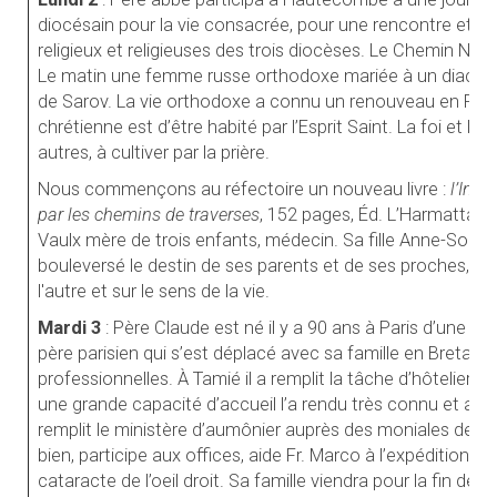
diocésain pour la vie consacrée, pour une rencontre et u
religieux et religieuses des trois diocèses. Le Chemin Neuf
Le matin une femme russe orthodoxe mariée à un diacre 
de Sarov. La vie orthodoxe a connu un renouveau en Russie
chrétienne est d’être habité par l’Esprit Saint. La foi et le
autres, à cultiver par la prière.
Nous commençons au réfectoire un nouveau livre :
l’Inat
par les chemins de traverses
, 152 pages, Éd. L’Harmattan, 
Vaulx
mère de trois enfants, médecin. Sa fille Anne-Soline,
bouleversé le destin de ses parents et de ses proches, tr
l'autre et sur le sens de la vie.
Mardi 3
:
Père Claude est né il y a 90 ans à Paris d’une mère
père parisien qui s’est déplacé avec sa famille en Bretagn
professionnelles. À Tamié il a remplit la tâche d’hôtelier p
une grande capacité d’accueil l’a rendu très connu et app
remplit le ministère d’aumônier auprès des moniales de Ca
bien, participe aux offices, aide Fr. Marco à l’expédition de
cataracte de l’oeil droit. Sa famille viendra pour la fin de s