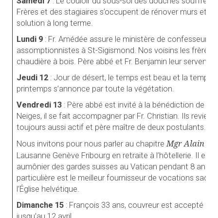
Samedi 7
:
Le couloir du sous-sol des douches souffre de
Frères et des stagiaires s’occupent de rénover murs et v
solution à long terme.
Lundi 9
: Fr. Amédée assure le ministère de confesseur ex
assomptionnistes à St-Sigismond. Nos voisins les frères Pa
chaudière à bois. Père abbé et Fr. Benjamin leur servent d
Jeudi 12
: Jour de désert, le temps est beau et la tempéra
printemps s’annonce par toute la végétation.
Vendredi 13
: Père abbé est invité à la bénédiction de l’é
Neiges, il se fait accompagner par Fr. Christian. Ils revie
toujours aussi actif et père maître de deux postulants.
Mgr Alain d
Nous invitons pour nous parler au chapitre
Lausanne Genève Fribourg en retraite à l’hôtellerie. Il
est e
aumônier des gardes suisses au Vatican pendant 8 ans. 
particulière est le meilleur fournisseur de vocations sacer
l’Église helvétique.
Dimanche 15
: François 33 ans, couvreur est accepté p
jusqu’au 12 avril.