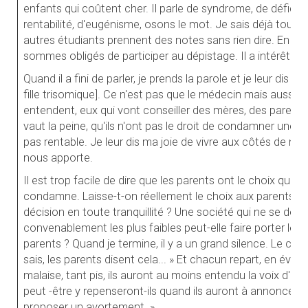
enfants qui coûtent cher. Il parle de syndrome, de déficie
rentabilité, d'eugénisme, osons le mot. Je sais déjà tout cela
autres étudiants prennent des notes sans rien dire. En t
sommes obligés de participer au dépistage. Il a intérêt à 
Quand il a fini de parler, je prends la parole et je leur dis 
fille trisomique]. Ce n'est pas que le médecin mais aussi la
entendent, eux qui vont conseiller des mères, des parents.
vaut la peine, qu'ils n'ont pas le droit de condamner une vi
pas rentable. Je leur dis ma joie de vivre aux côtés de mon
nous apporte.
Il est trop facile de dire que les parents ont le choix quan
condamne. Laisse-t-on réellement le choix aux parents ? 
décision en toute tranquillité ? Une société qui ne se don
convenablement les plus faibles peut-elle faire porter le po
parents ? Quand je termine, il y a un grand silence. Le chef
sais, les parents disent cela... » Et chacun repart, en évita
malaise, tant pis, ils auront au moins entendu la voix d'un
peut -être y repenseront-ils quand ils auront à annoncer u
proposer un avortement. »