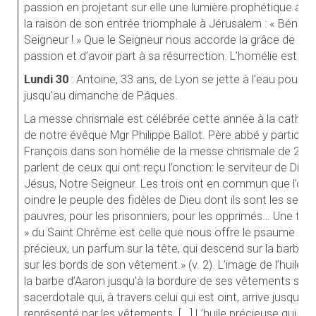
passion en projetant sur elle une lumière prophétique anno
la raison de son entrée triomphale à Jérusalem : « Béni so
Seigneur ! » Que le Seigneur nous accorde la grâce de ret
passion et d’avoir part à sa résurrection. L’homélie est do
Lundi 30
: Antoine, 33 ans, de Lyon se jette à l’eau pou
jusqu’au dimanche de Pâques.
La messe chrismale est célébrée cette année à la cathédra
de notre évêque Mgr Philippe Ballot. Père abbé y participe
François dans son homélie de la messe chrismale de 2013 : 
parlent de ceux qui ont reçu l’onction: le serviteur de Dieu c
Jésus, Notre Seigneur. Les trois ont en commun que l’oncti
oindre le peuple des fidèles de Dieu dont ils sont les servi
pauvres, pour les prisonniers, pour les opprimés… Une très
» du Saint Chrême est celle que nous offre le psaume 133 
précieux, un parfum sur la tête, qui descend sur la barbe, 
sur les bords de son vêtement » (v. 2). L’image de l’huile 
la barbe d’Aaron jusqu’à la bordure de ses vêtements sacré
sacerdotale qui, à travers celui qui est oint, arrive jusqu’au
représenté par les vêtements. [...] L’huile précieuse qui oin