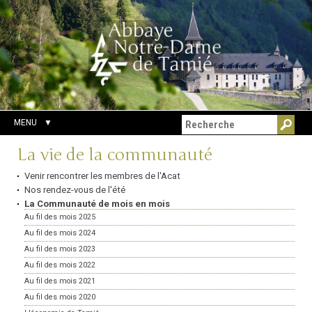
Aller
Outils
Chercher par
au
personnels
Recherche
contenu.
avancée…
|
Aller
à
la
navigation
MENU
Navigation
La vie de la communauté
Venir rencontrer les membres de l'Acat
Nos rendez-vous de l'été
La Communauté de mois en mois
Au fil des mois 2025
Au fil des mois 2024
Au fil des mois 2023
Au fil des mois 2022
Au fil des mois 2021
Au fil des mois 2020