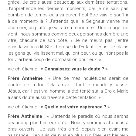
grâce. Je crois aussi beaucoup aux dernières tentations.
J’appréhende les derniers moments, car je ne sais pas
combien de temps cela va durer. Peut-être vais-je souffrir
à ce moment- là ? J’attends que le Seigneur vienne me
chercher, ou plutôt, je vais à sa rencontre… Une image me
vient : nous sommes comme deux personnes derrière une
vitre, chacune de son côté. « Je ne meurs pas, j’entre
dans la vie » a dit Ste Thérèse de l’Enfant Jésus. Je plains
les gens qui vieillissent mal, qui ont peur, ou qui n’ont pas la
foi. J’ai beaucoup de compassion pour eux. »
Vie chrétienne :
« Connaissez-vous le doute ? »
Frère Anthelme
: « Une de mes inquiétudes serait de
douter de la foi. Cela arrive ! Tout le monde y passe.
Jésus, car il est vrai homme, a été tenté sur la Croix. Marie
a sans doute aussi traversé cette tentation. »
Vie chrétienne :
« Quelle est votre espérance ? »
Frère Anthelme
: « J’attends le paradis où nous serons
beaucoup plus heureux qu’ici. Nous y sommes attendus à
bras ouverts ! Je suis très aimé, depuis bien avant ma
naissance. J’en suis de plus en plus sûr. Dieu est heureux