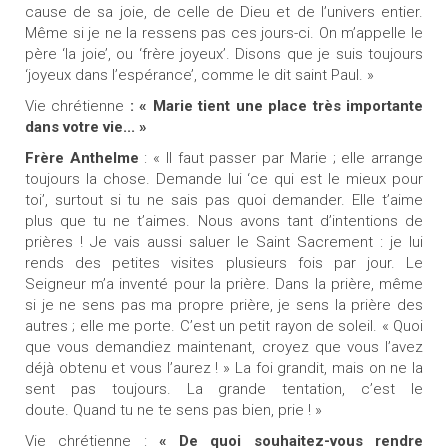
cause de sa joie, de celle de Dieu et de l’univers entier.
Même si je ne la ressens pas ces jours-ci. On m’appelle le
père ‘la joie’, ou ‘frère joyeux’. Disons que je suis toujours
‘joyeux dans l’espérance’, comme le dit saint Paul. »
Vie chrétienne
: « Marie tient une place très importante
dans votre vie... »
Frère Anthelme
: « Il faut passer par Marie ; elle arrange
toujours la chose. Demande lui ‘ce qui est le mieux pour
toi’, surtout si tu ne sais pas quoi demander. Elle t’aime
plus que tu ne t’aimes. Nous avons tant d’intentions de
prières ! Je vais aussi saluer le Saint Sacrement : je lui
rends des petites visites plusieurs fois par jour. Le
Seigneur m’a inventé pour la prière. Dans la prière, même
si je ne sens pas ma propre prière, je sens la prière des
autres ; elle me porte. C’est un petit rayon de soleil. « Quoi
que vous demandiez maintenant, croyez que vous l’avez
déjà obtenu et vous l’aurez ! » La foi grandit, mais on ne la
sent pas toujours. La grande tentation, c’est le
doute. Quand tu ne te sens pas bien, prie ! »
Vie chrétienne :
« De quoi souhaitez-vous rendre