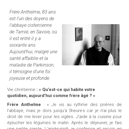
Frère Anthelme, 83 ans
est l’un des doyens de
l’abbaye cistercienne
de Tamié, en Savoie, où
il est entré il y
a
soixante ans.
Aujourd’hui, malgré une
santé affaiblie et la
maladie de Parkinson,
il témoigne d’une foi
joyeuse et profonde.
Vie chrétienne
: « Qu’est-ce qui habite votre
quotidien, aujourd’hui comme frère âgé ? »
Frère Anthelme
: « Je vis au rythme des prières de
l’abbaye, mais je dors jusqu’à 5heures car je n’ai plus le
droit de me lever pour les vigiles. J’aide à la cuisine pour
éplucher les légumes le matin. Après le déjeuner, je fais
une petite sieste. L’après-midi, je confesse et reçois en