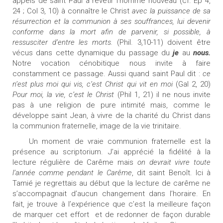
appels de saint Paul à revêtir l’homme nouveau (cf. Ep 4,
24 ; Col 3, 10) à connaître le Christ
avec la puissance de sa
résurrection et la communion à ses souffrances, lui devenir
conforme dans la mort afin de parvenir, si possible, à
ressusciter d’entre les morts.
(Phil. 3,10-11) doivent être
vécus dans cette dynamique du passage du
je
au
nous.
Notre vocation cénobitique nous invite à faire
constamment ce passage. Aussi quand saint Paul dit :
ce
n’est plus moi qui vis, c’est Christ qui vit en moi
(Gal 2, 20)
Pour moi, la vie, c’est le Christ
(Phil 1, 21) il ne nous invite
pas à une religion de pure intimité mais, comme le
développe saint Jean, à vivre de la charité du Christ dans
la communion fraternelle, image de la vie trinitaire.
Un moment de vraie communion fraternelle est la
présence au scriptorium. J’ai apprécié la fidélité à la
lecture régulière de Carême mais
on devrait vivre toute
l’année comme pendant le Carême
, dit saint Benoît. Ici à
Tamié je regrettais au début que la lecture de carême ne
s’accompagnait d’aucun changement dans l’horaire. En
fait, je trouve à l’expérience que c’est la meilleure façon
de marquer cet effort
et de redonner de façon durable