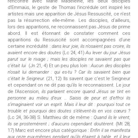
rencontre avec Marie Madeleine, les deux disciples
d’Emmaüs, le geste de Thomas l’incrédule ont inspiré les
artistes mais une apparition de Jésus Ressuscité, ce n’est
pas la résurrection elle-même. Les disciples, d’ailleurs,
lors des apparitions, ne reconnaissent pas Jésus de prime
abord. Il est étonnant de constater comment ces
apparitions du Ressuscité sont accompagnées d’une
certaine incrédulité :
dans leur joie, ils n’osaient pas croire, ils
avaient encore des doutes
(Lc 24, 41)
Au lever du jour Jésus
parut sur le rivage ; mais les disciples ne savaient pas que
c’était lui
(Jn 21, 4) Et un peu plus loin :
Aucun des disciples
n’osait lui demander : qui es-tu ?
Car ils savaient bien que
c’était le Seigneur.
(21, 12) Ils savent que c’est le Seigneur
et cependant on ne dit pas qu’ils le reconnaissent. Le jour
de l’Ascension,
ils parlaient encore quand Jésus se tint en
personne au milieu d’eux … Saisis de peur et d’effroi ils
s’imaginaient voir un esprit. Mais il leur dit : pourquoi tout ce
trouble et pourquoi des doutes s’élèvent-ils en vos cœurs ?
(Lc 24, 36-38) S. Matthieu dit de même :
Quand ils le virent,
ils se prosternèrent ; d’aucuns cependant doutèrent.
(Mt 28,
17) Marc est encore plus catégorique :
Enfin il se manifesta
aux onze eux-mêmes pendant qu’ils étaient à table, et il leur