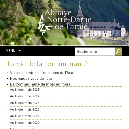
Aller
Outils
Chercher par
au
personnels
Recherche
contenu.
avancée…
|
Aller
à
la
navigation
MENU
Navigation
La vie de la communauté
Venir rencontrer les membres de l'Acat
Nos rendez-vous de l'été
La Communauté de mois en mois
Au fil des mois 2025
Au fil des mois 2024
Au fil des mois 2023
Au fil des mois 2022
Au fil des mois 2021
Au fil des mois 2020