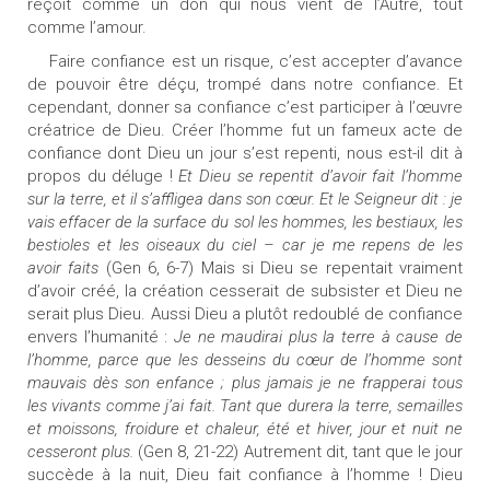
reçoit comme un don qui nous vient de l’Autre, tout
comme l’amour.
Faire confiance est un risque, c’est accepter d’avance
de pouvoir être déçu, trompé dans notre confiance. Et
cependant, donner sa confiance c’est participer à l’œuvre
créatrice de Dieu. Créer l’homme fut un fameux acte de
confiance dont Dieu un jour s’est repenti, nous est-il dit à
propos du déluge !
Et Dieu se repentit d’avoir fait l’homme
sur la terre, et il s’affligea dans son cœur. Et le Seigneur dit : je
vais effacer de la surface du sol les hommes, les bestiaux, les
bestioles et les oiseaux du ciel – car je me repens de les
avoir faits
(Gen 6, 6-7) Mais si Dieu se repentait vraiment
d’avoir créé, la création cesserait de subsister et Dieu ne
serait plus Dieu. Aussi Dieu a plutôt redoublé de confiance
envers l’humanité :
Je ne maudirai plus la terre à cause de
l’homme, parce que les desseins du cœur de l’homme sont
mauvais dès son enfance ; plus jamais je ne frapperai tous
les vivants comme j’ai fait. Tant que durera la terre, semailles
et moissons, froidure et chaleur, été et hiver, jour et nuit ne
cesseront plus.
(Gen 8, 21-22) Autrement dit, tant que le jour
succède à la nuit, Dieu fait confiance à l’homme ! Dieu