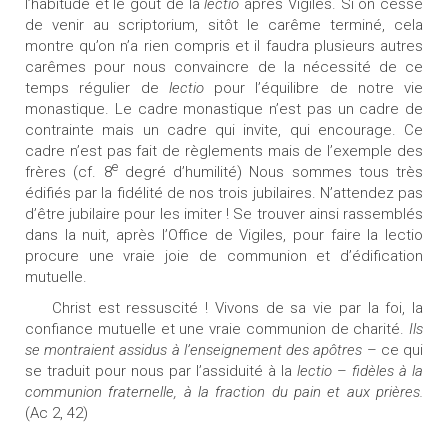
l’habitude et le goût de la
lectio
après Vigiles. Si on cesse
de venir au scriptorium, sitôt le carême terminé, cela
montre qu’on n’a rien compris et il faudra plusieurs autres
carêmes pour nous convaincre de la nécessité de ce
temps régulier de
lectio
pour l’équilibre de notre vie
monastique. Le cadre monastique n’est pas un cadre de
contrainte mais un cadre qui invite, qui encourage. Ce
cadre n’est pas fait de règlements mais de l’exemple des
e
frères (cf. 8
degré d’humilité) Nous sommes tous très
édifiés par la fidélité de nos trois jubilaires. N’attendez pas
d’être jubilaire pour les imiter ! Se trouver ainsi rassemblés
dans la nuit, après l’Office de Vigiles, pour faire la lectio
procure une vraie joie de communion et d’édification
mutuelle.
Christ est ressuscité ! Vivons de sa vie par la foi, la
confiance mutuelle et une vraie communion de charité.
Ils
se montraient assidus à l’enseignement des apôtres
– ce qui
se traduit pour nous par l’assiduité à la
lectio
–
fidèles à la
communion fraternelle, à la fraction du pain et aux prières.
(Ac 2, 42)