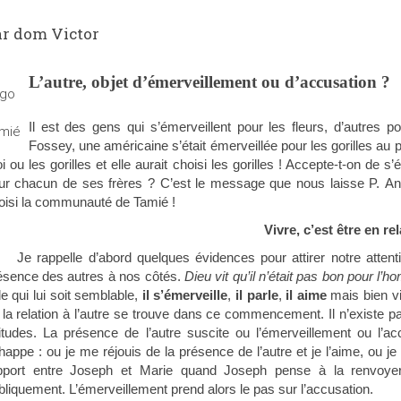
ar dom Victor
L’autre, objet d’émerveillement ou d’accusation ?
Il est des gens qui s’émerveillent pour les fleurs, d’autres 
Fossey, une américaine s’était émerveillée pour les gorilles au poin
i ou les gorilles et elle aurait choisi les gorilles ! Accepte-t-on de 
ur chacun de ses frères ? C’est le message que nous laisse P. Anthe
oisi la communauté de Tamié !
Vivre, c’est être en re
Je rappelle d’abord quelques évidences pour attirer notre atten
ésence des autres à nos côtés.
Dieu vit qu’il n’était pas bon pour l’
de qui lui soit semblable,
il s’émerveille
,
il parle
,
il aime
mais bien v
 la relation à l’autre se trouve dans ce commencement. Il n’existe p
titudes. La présence de l’autre suscite ou l’émerveillement ou l’a
happe : ou je me réjouis de la présence de l’autre et je l’aime, ou j
pport entre Joseph et Marie quand Joseph pense à la renvoyer 
bliquement. L’émerveillement prend alors le pas sur l’accusation.