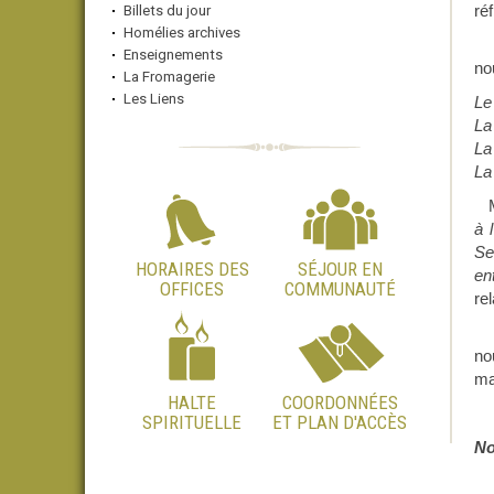
ré
Billets du jour
Homélies archives
Enseignements
no
La Fromagerie
Les Liens
Le
La
La
La
à l
Se
HORAIRES DES
SÉJOUR EN
en
OFFICES
COMMUNAUTÉ
re
no
ma
HALTE
COORDONNÉES
SPIRITUELLE
ET PLAN D'ACCÈS
No