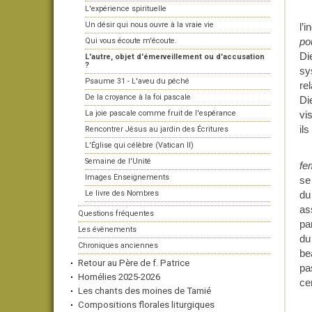
L'expérience spirituelle
Un désir qui nous ouvre à la vraie vie
l’
po
Qui vous écoute m'écoute.
Di
L'autre, objet d'émerveillement ou d'accusation
?
sy
Psaume 31 - L'aveu du péché
re
De la croyance à la foi pascale
Di
La joie pascale comme fruit de l'espérance
vi
il
Rencontrer Jésus au jardin des Écritures
L'Église qui célèbre (Vatican II)
Semaine de l'Unité
fe
Images Enseignements
se
Le livre des Nombres
du
as
Questions fréquentes
pa
Les évènements
du
Chroniques anciennes
be
Retour au Père de f. Patrice
pa
Homélies 2025-2026
ce
Les chants des moines de Tamié
Compositions florales liturgiques