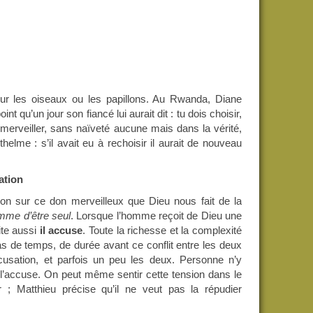
pour les oiseaux ou les papillons. Au Rwanda, Diane
t qu’un jour son fiancé lui aurait dit : tu dois choisir,
s’émerveiller, sans naïveté aucune mais dans la vérité,
lme : s’il avait eu à rechoisir il aurait de nouveau
lation
tion sur ce don merveilleux que Dieu nous fait de la
homme d’être seul
. Lorsque l’homme reçoit de Dieu une
ite aussi
il accuse
. Toute la richesse et la complexité
as de temps, de durée avant ce conflit entre les deux
ccusation, et parfois un peu les deux. Personne n’y
e l’accuse. On peut même sentir cette tension dans le
; Matthieu précise qu’il ne veut pas la répudier