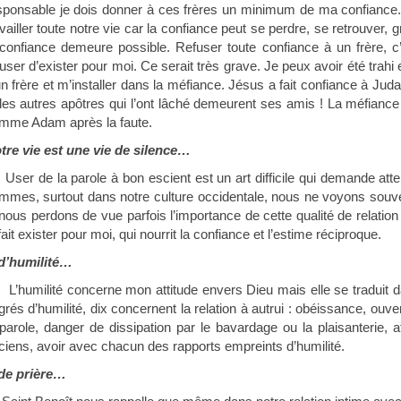
sponsable je dois donner à ces frères un minimum de ma confiance.
availler toute notre vie car la confiance peut se perdre, se retrouver
 confiance demeure possible. Refuser toute confiance à un frère, 
fuser d’exister pour moi. Ce serait très grave. Je peux avoir été trah
un frère et m’installer dans la méfiance. Jésus a fait confiance à Judas 
 les autres apôtres qui l’ont lâché demeurent ses amis ! La méfiance 
mme Adam après la faute.
tre vie est une vie de silence…
User de la parole à bon escient est un art difficile qui demande atte
mmes, surtout dans notre culture occidentale, nous ne voyons souvent
 nous perdons de vue parfois l’importance de cette qualité de relation
fait exister pour moi, qui nourrit la confiance et l’estime réciproque.
’humilité…
L’humilité concerne mon attitude envers Dieu mais elle se traduit
grés d’humilité, dix concernent la relation à autrui : obéissance, ouv
 parole, danger de dissipation par le bavardage ou la plaisanterie, 
ciens, avoir avec chacun des rapports empreints d’humilité.
e prière…