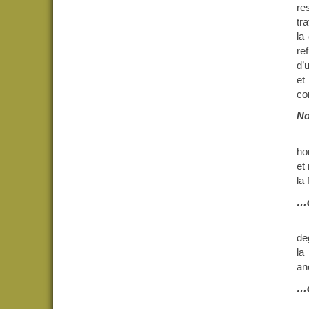
re
tr
la
re
d’
et
co
No
ho
et
la 
…d
de
la
an
…d