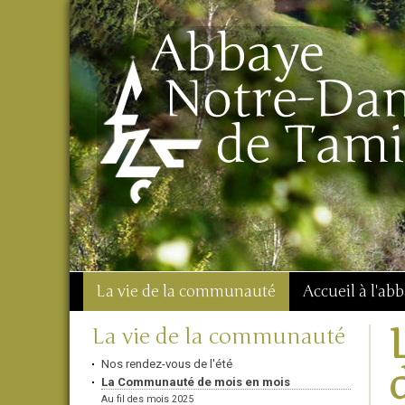
Aller
Outils
Chercher par
au
personnels
Recherche
contenu.
avancée…
|
Aller
à
la
navigation
La vie de la communauté
Accueil à l'ab
Navigation
La vie de la communauté
Nos rendez-vous de l'été
La Communauté de mois en mois
Au fil des mois 2025