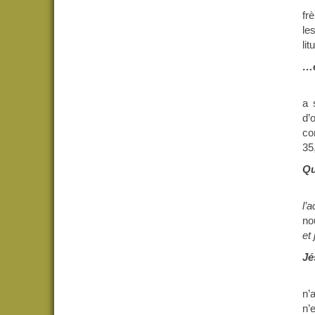
fr
le
li
…e
a 
d’
co
35
Qu
l’
no
et
Jé
n’
n’