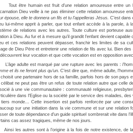
Tout être humain est fruit d’une relation amoureuse entr
incarnation Dieu veille à ne pas éliminer cette relation amoureuse en
ur épouse, elle te donnera un fils et tu l’appelleras Jésus.
C’est dans c
eu lui-même apprit à parler, que tout enfant accède à la parole, à la
stème de relations avec les autres. Toute culture est porteuse aus
lation à Dieu. Au fur et à mesure qu’il grandit l’enfant devient capable
eu et ces relations peuvent dépasser, franchir les limites de sa c
sage de Dieu Père et entretenir une relation de fils avec lui. Bien d
s découvrent leur vocation et que cette vocation est en opposition avec
L’âge adulte est marqué par une rupture avec les parents :
l’hom
mme et ils ne feront plus qu’un.
C’est dire que, même adulte, l’homme n
 choisit une partenaire hors de sa famille, parfois hors de son pays e
 célibat ne peut pas être un refus de toute relation autre que celle de
socié à une vie communautaire : communauté religieuse, presbyterium
rticulière dans l’Eglise ou la société par le service des malades, des
 tiers monde… Cette insertion est parfois renforcée par une consécr
aucoup sur une initiation dans la vie commune et sur une relation fo
sser de toute dépendance d’un guide spirituel sombrerait vite dans l’ill
rtains cas assez tragiques, même de nos jours.
Ainsi les autres sont à l’origine à la fois de notre existence, de l