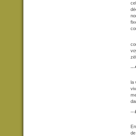
ce
dé
no
fi
co
co
vo
zè
…d
la
vi
me
da
…p
En
de