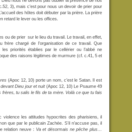
c Dieu nous ne devons pas oublier la présence de nos
c.52, 3), mais c’est pour nous un devoir de prier pour
accueil des hôtes doit débuter par la prière. La prière
n retard le lever ou les offices.
es ou de prier
sur le lieu du travail. Le travail, en effet,
u frère chargé de l’organisation de ce travail. Que
les priorités établies par le cellérier ou l’abbé ne
voque des raisons légitimes de murmure (cf. c.41, 5 et
ères
(Apoc 12, 10) porte un nom, c’est le Satan. Il est
 devant Dieu jour et nuit
(Apoc 12, 10) Le Psaume 49
frères, tu salis le fils de ta mère. Voilà ce que tu fais
iolence les attitudes hypocrites des pharisiens, il
mon que par le publicain Zachée. S’il n’accuse pas, il
e relation neuve :
Va et désormais ne pêche plus…