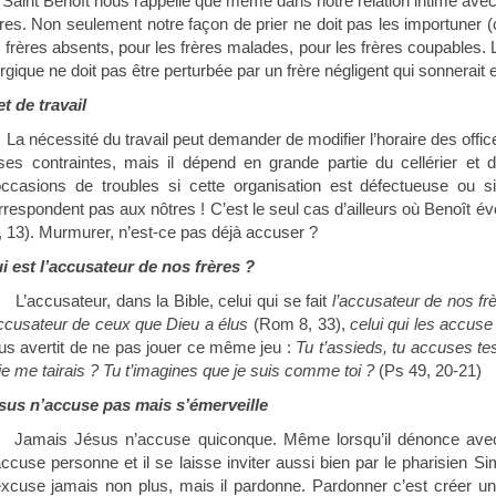
Saint Benoît nous rappelle que même dans notre relation intime ave
ères. Non seulement notre façon de prier ne doit pas les importuner (
s frères absents, pour les frères malades, pour les frères coupables. L’
turgique ne doit pas être perturbée par un frère négligent qui sonnerait e
t de travail
La nécessité du travail peut demander de modifier l’horaire des offic
ses contraintes, mais il dépend en grande partie du cellérier et d
occasions de troubles si cette organisation est défectueuse ou si 
rrespondent pas aux nôtres ! C’est le seul cas d’ailleurs où Benoît é
, 13). Murmurer, n’est-ce pas déjà accuser ?
i est l’accusateur de nos frères ?
L’accusateur, dans la Bible, celui qui se fait
l’accusateur de nos fr
accusateur de ceux que Dieu a élus
(Rom 8, 33),
celui qui les accuse
us avertit de ne pas jouer ce même jeu :
Tu t’assieds, tu accuses tes 
 je me tairais ? Tu t’imagines que je suis comme toi ?
(Ps 49, 20-21)
sus n’accuse pas mais s’émerveille
Jamais Jésus n’accuse quiconque. Même lorsqu’il dénonce avec v
accuse personne et il se laisse inviter aussi bien par le pharisien Si
excuse jamais non plus, mais il pardonne. Pardonner c’est créer un