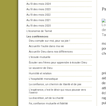
Au fil des mois 2024
P
Au fil des mois 2023
Au fil des mois 2022
Au fil des mois 2021
Au fil des mois 2020
L'économie de Tamié
Les conférences
Dieu compte sur moi, pour sa joie !
mo
Accueillir l'autre dans ma vie
po
Accueillir Dieu dans nos différences
ch
L'écoute mutuelle
Écouter ses frères pour apprendre à écouter Dieu
Le souvenir de Dieu
pr
Humilité et relation
ai
L'hospitalité monastique
de
La confiance, un chemin de liberté et de joie
at
L'espérance, c'est le désir qui nous pousse vers
éc
l'avenir
ra
La discrétion, art de la charité
pu
Foi, confiance mutuelle et fidélité