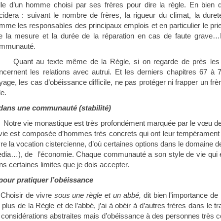
lle d’un homme choisi par ses frères pour dire la règle. En bien 
cidera : suivant le nombre de frères, la rigueur du climat, la dureté
mme les responsables des principaux emplois et en particulier le prieu
xe la mesure et la durée de la réparation en cas de faute grave…
mmunauté.
Quant au texte même de la Règle, si on regarde de près les 
ncernent les relations avec autrui. Et les derniers chapitres 67 à 73
yage, les cas d’obéissance difficile, ne pas protéger ni frapper un frè
le.
ans une communauté (stabilité)
Notre vie monastique est très profondément marquée par le vœu de s
 vie est composée d’hommes très concrets qui ont leur tempérament 
vre la vocation cistercienne, d’où certaines options dans le domaine de 
dia…), de
l’économie. Chaque communauté a son style de vie qui es
ns certaines limites que je dois accepter.
our pratiquer l’obéissance
Choisir de vivre
sous une règle et un abbé,
dit bien l’importance de 
 plus de la Règle et de l’abbé, j’ai à obéir à d’autres frères dans le tr
 considérations abstraites mais d’obéissance à des personnes très con