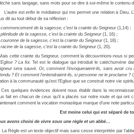
fléchir sans langage, sans mots pour se dire à soi-même le contenu d
L’autre est enfin le médiateur qui me permet une relation à Dieu. 
us dit au tout début de sa réflexion :
 commencement de la sagesse, c’est la crainte du Seigneur
(1,14)
;
 plénitude de la sagesse, c’est la crainte du Seigneur
(1, 16)
;
 couronne de la sagesse, c’est la crainte du Seigneur
(1, 18)
;
 racine de la sagesse, c’est la crainte du Seigneur
(1, 20).
Mais cette crainte du Seigneur, comment la découvririons-nous si pe
’Eglise ? La foi.
Tel
est le dialogue qui introduit le catéchumène da
igneur sera sauvé. Or, comment l’invoqueraient-ils, sans avoir cru en
tendu ? Et comment l’entendraient-ils, si personne ne le proclame ?
(
lation à la communauté qu’est l’Eglise que se construit notre vie spiri
Ces quelques évidences doivent nous établir dans la reconnaissan
us fait en chacun de ceux qu’il a placés sur notre route et qui on
intenant comment la vocation monastique marque d’une note particulièr
Est moine celui qui est séparé de t
us avons choisi de vivre sous une règle et un abbé…
La Règle est un texte objectif mais sans cesse interprétée par l’ab