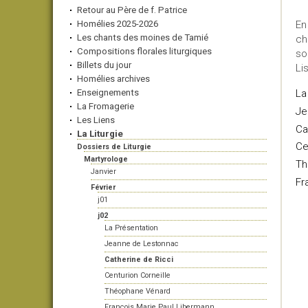
Retour au Père de f. Patrice
Homélies 2025-2026
En
Les chants des moines de Tamié
ch
Compositions florales liturgiques
so
Billets du jour
Li
Homélies archives
Enseignements
La
La Fromagerie
Je
Les Liens
Ca
La Liturgie
Ce
Dossiers de Liturgie
Martyrologe
Th
Janvier
Fr
Février
j01
j02
La Présentation
Jeanne de Lestonnac
Catherine de Ricci
Centurion Corneille
Théophane Vénard
François Marie Paul Libermann