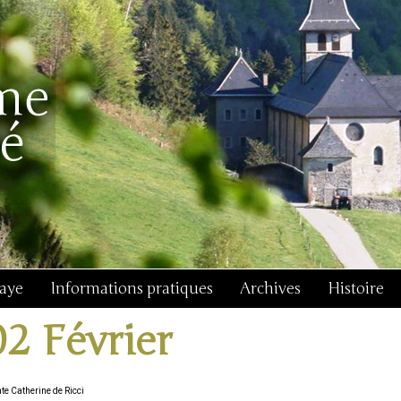
baye
Informations pratiques
Archives
Histoire
02 Février
te Catherine de Ricci