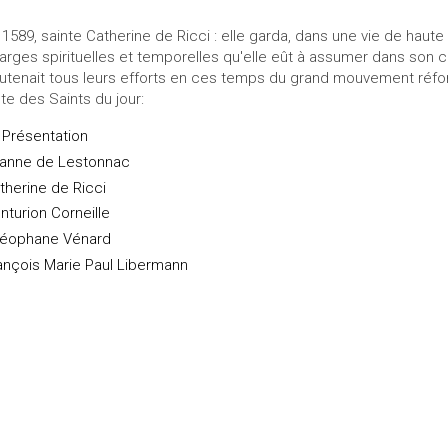
 1589, sainte Catherine de Ricci : elle garda, dans une vie de haute
arges spirituelles et temporelles qu'elle eût à assumer dans son 
utenait tous leurs efforts en ces temps du grand mouvement réfor
ste des Saints du jour:
 Présentation
anne de Lestonnac
therine de Ricci
nturion Corneille
éophane Vénard
ançois Marie Paul Libermann