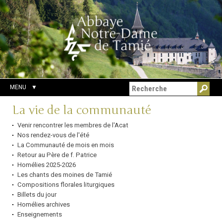
Aller
Outils
Chercher par
au
personnels
Recherche
contenu.
avancée…
|
Aller
à
la
navigation
MENU
Navigation
La vie de la communauté
Venir rencontrer les membres de l'Acat
Nos rendez-vous de l'été
La Communauté de mois en mois
Retour au Père de f. Patrice
Homélies 2025-2026
Les chants des moines de Tamié
Compositions florales liturgiques
Billets du jour
Homélies archives
Enseignements