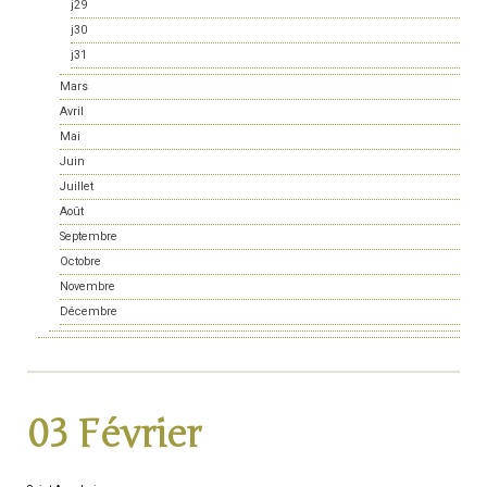
j29
j30
j31
Mars
Avril
Mai
Juin
Juillet
Août
Septembre
Octobre
Novembre
Décembre
03 Février