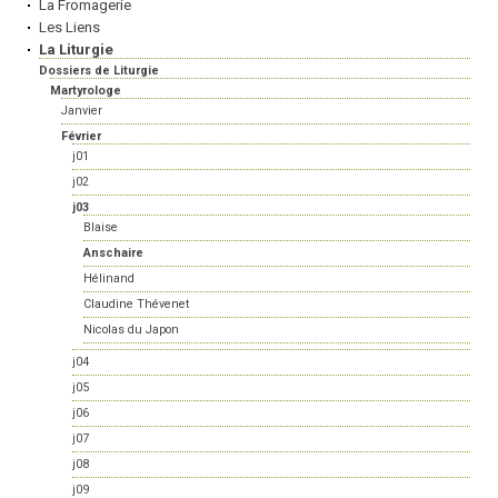
La Fromagerie
Les Liens
La Liturgie
Dossiers de Liturgie
Martyrologe
Janvier
Février
j01
j02
j03
Blaise
Anschaire
Hélinand
Claudine Thévenet
Nicolas du Japon
j04
j05
j06
j07
j08
j09