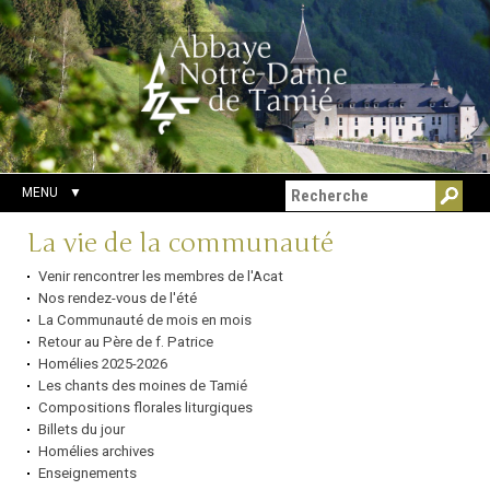
Aller
Outils
Chercher par
au
personnels
Recherche
contenu.
avancée…
|
Aller
à
la
navigation
MENU
Navigation
La vie de la communauté
Venir rencontrer les membres de l'Acat
Nos rendez-vous de l'été
La Communauté de mois en mois
Retour au Père de f. Patrice
Homélies 2025-2026
Les chants des moines de Tamié
Compositions florales liturgiques
Billets du jour
Homélies archives
Enseignements