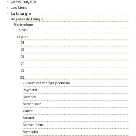
La Fromagerie
Les Liens
La Liturgie
Dossiers de Liturgie
Martyrologe
Janvier
Février
j01
j02
j03
j04
j05
j06
26 premiers martyrs japonnais
Raymond
Dorothée
Barsanuphe
Gaston
Amand
Marthe Robin
Brynolphe