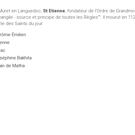
Muret en Languedoc,
St Etienne
, fondateur de l'Ordre de Grandmont
Evangile - source et principe de toutes les Règles"". Il mourut en 112
ste des Saints du jour:
rôme Émilien
ienne
aac
séphine Bakhita
an de Matha