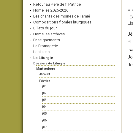
Retour au Père de f. Patrice
Homélies 2025-2026
A 
Les chants des moines de Tamié
l'
Compositions florales liturgiques
Li
Billets du jour
Jé
Homélies archives
Enseignements
Et
La Fromagerie
Is
Les Liens
Jo
La Liturgie
Dossiers de Liturgie
Je
Martyrologe
Janvier
Février
j01
j02
j03
j04
j05
j06
j07