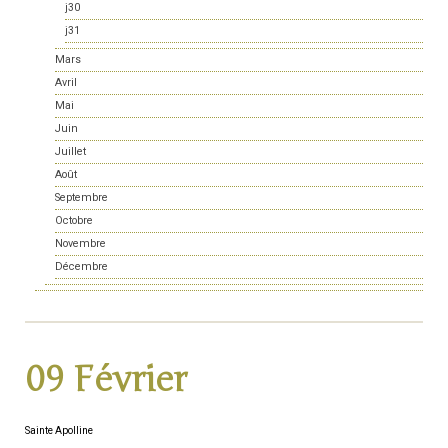
j30
j31
Mars
Avril
Mai
Juin
Juillet
Août
Septembre
Octobre
Novembre
Décembre
09 Février
Sainte Apolline