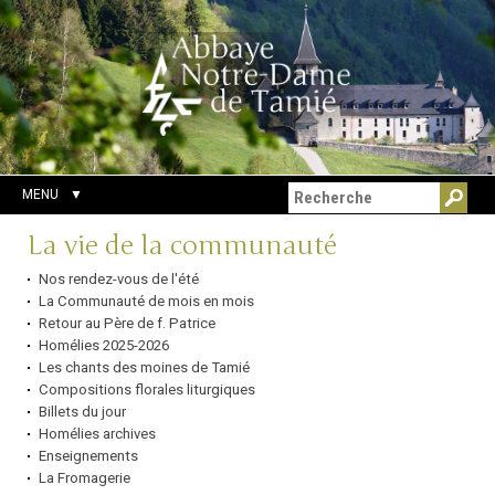
Aller
Outils
Chercher par
au
personnels
Recherche
contenu.
avancée…
|
Aller
à
la
navigation
MENU
Navigation
La vie de la communauté
Nos rendez-vous de l'été
La Communauté de mois en mois
Retour au Père de f. Patrice
Homélies 2025-2026
Les chants des moines de Tamié
Compositions florales liturgiques
Billets du jour
Homélies archives
Enseignements
La Fromagerie