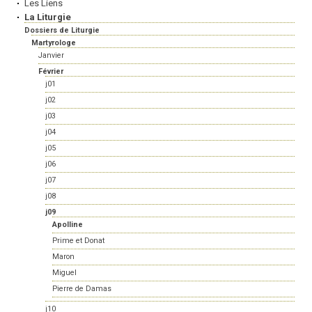
Les Liens
La Liturgie
Dossiers de Liturgie
Martyrologe
Janvier
Février
j01
j02
j03
j04
j05
j06
j07
j08
j09
Apolline
Prime et Donat
Maron
Miguel
Pierre de Damas
j10