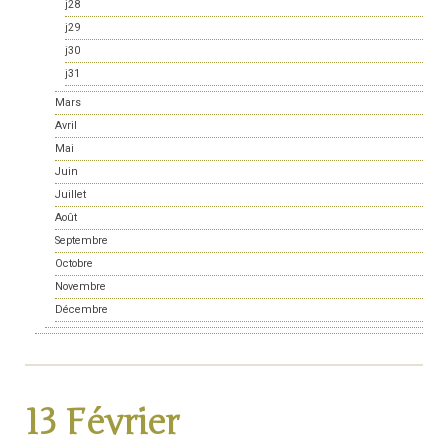
j28
j29
j30
j31
Mars
Avril
Mai
Juin
Juillet
Août
Septembre
Octobre
Novembre
Décembre
13 Février