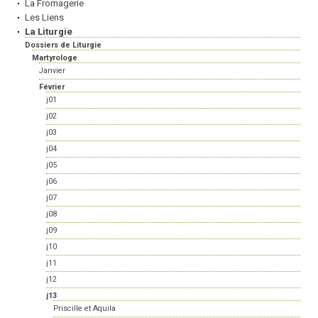
La Fromagerie
Les Liens
La Liturgie
Dossiers de Liturgie
Martyrologe
Janvier
Février
j01
j02
j03
j04
j05
j06
j07
j08
j09
j10
j11
j12
j13
Priscille et Aquila