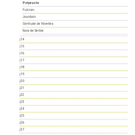
Polyeucte
Fulcran
Jourdain
Gertrude de Nivelles
Sava de Serbie
j14
j15
j16
j17
j18
j19
j20
j21
j22
j23
j24
j25
j26
j27