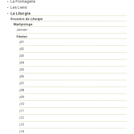
La Fromagerie
Les Liens
La Liturgie
Dossiers de Liturgie
Martyrologe
Janvier
Février
j01
j02
j03
j04
j05
j06
j07
j08
j09
j10
j11
j12
j13
j14