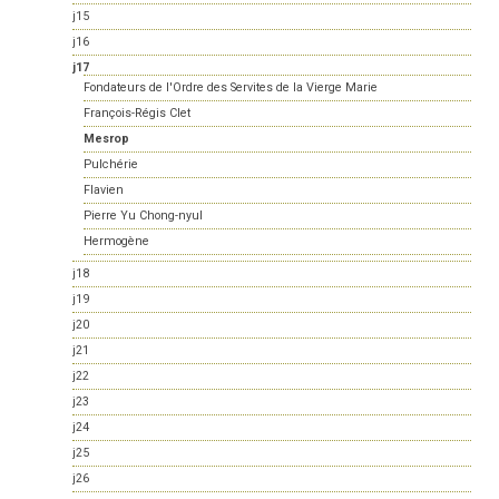
j15
j16
j17
Fondateurs de l'Ordre des Servites de la Vierge Marie
François-Régis Clet
Mesrop
Pulchérie
Flavien
Pierre Yu Chong-nyul
Hermogène
j18
j19
j20
j21
j22
j23
j24
j25
j26