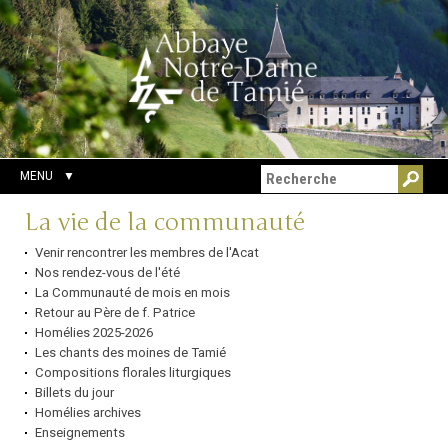
Aller
Outils
Chercher par
au
personnels
Recherche
contenu.
avancée…
|
Aller
à
la
navigation
MENU
Navigation
La vie de la communauté
Venir rencontrer les membres de l'Acat
Nos rendez-vous de l'été
La Communauté de mois en mois
Retour au Père de f. Patrice
Homélies 2025-2026
Les chants des moines de Tamié
Compositions florales liturgiques
Billets du jour
Homélies archives
Enseignements