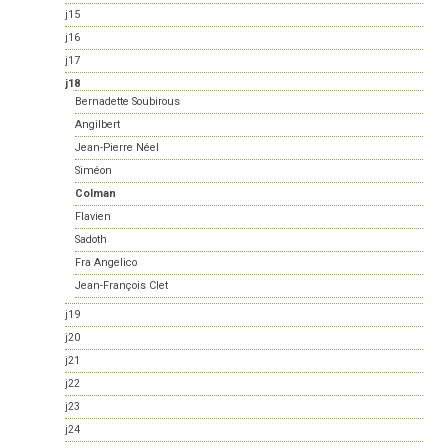
j15
j16
j17
j18
Bernadette Soubirous
Angilbert
Jean-Pierre Néel
Siméon
Colman
Flavien
Sadoth
Fra Angelico
Jean-François Clet
j19
j20
j21
j22
j23
j24