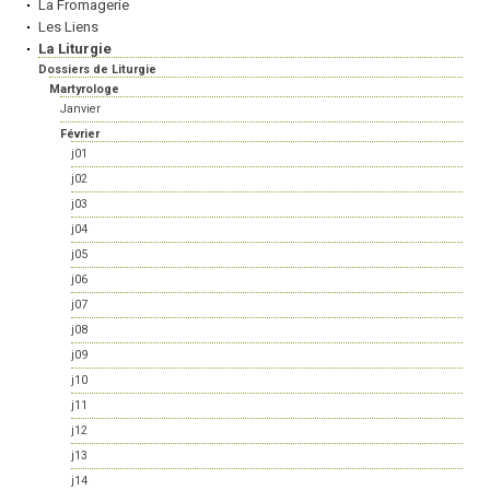
La Fromagerie
Les Liens
La Liturgie
Dossiers de Liturgie
Martyrologe
Janvier
Février
j01
j02
j03
j04
j05
j06
j07
j08
j09
j10
j11
j12
j13
j14