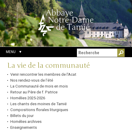
Aller
Outils
Chercher par
au
personnels
Recherche
contenu.
avancée…
|
Aller
à
la
navigation
MENU
Navigation
La vie de la communauté
Venir rencontrer les membres de l'Acat
Nos rendez-vous de l'été
La Communauté de mois en mois
Retour au Père de f. Patrice
Homélies 2025-2026
Les chants des moines de Tamié
Compositions florales liturgiques
Billets du jour
Homélies archives
Enseignements