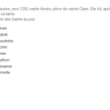
Assise, vers 1250, sainte Aimée, nièce de sainte Claire. Elle fut, a
 sa tante.
ste des Saints du jour:
lvain
doth
leuthère
cher
mée
athon
ssarion
rneille