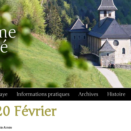
baye
Informations pratiques
Archives
Histoire
20 Février
nte Aimée