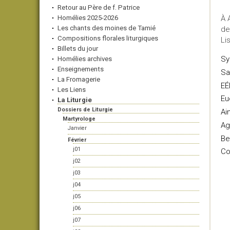
Retour au Père de f. Patrice
Homélies 2025-2026
À 
Les chants des moines de Tamié
de
Compositions florales liturgiques
Li
Billets du jour
Sy
Homélies archives
Enseignements
Sa
La Fromagerie
EÉ
Les Liens
Eu
La Liturgie
Dossiers de Liturgie
Ai
Martyrologe
Ag
Janvier
Be
Février
j01
Co
j02
j03
j04
j05
j06
j07