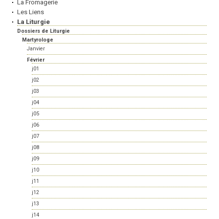
La Fromagerie
Les Liens
La Liturgie
Dossiers de Liturgie
Martyrologe
Janvier
Février
j01
j02
j03
j04
j05
j06
j07
j08
j09
j10
j11
j12
j13
j14