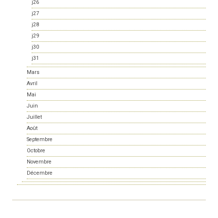
j26
j27
j28
j29
j30
j31
Mars
Avril
Mai
Juin
Juillet
Août
Septembre
Octobre
Novembre
Décembre