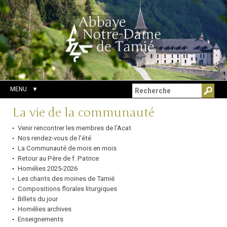
Aller
Outils
Chercher par
au
personnels
Recherche
contenu.
avancée…
|
Aller
à
la
navigation
MENU
Navigation
La vie de la communauté
Venir rencontrer les membres de l'Acat
Nos rendez-vous de l'été
La Communauté de mois en mois
Retour au Père de f. Patrice
Homélies 2025-2026
Les chants des moines de Tamié
Compositions florales liturgiques
Billets du jour
Homélies archives
Enseignements