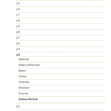
j15
j16
j17
j18
j19
j20
j21
j22
j23
j24
Modeste
Robert d'Arbrissel
Adam
Vartan
Prétextat
Éthelbert
Érasme
Kidana Mehrat
j25