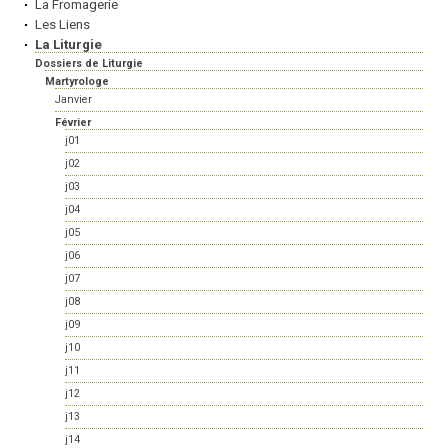
La Fromagerie
Les Liens
La Liturgie
Dossiers de Liturgie
Martyrologe
Janvier
Février
j01
j02
j03
j04
j05
j06
j07
j08
j09
j10
j11
j12
j13
j14