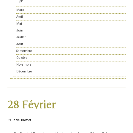
j31
Mars
Avril
Mai
Juin
Juillet
Août
Septembre
Octobre
Novembre
Décembre
28 Février
Bx Daniel Brottier