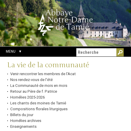
Aller
Outils
Chercher par
au
personnels
Recherche
contenu.
avancée…
|
Aller
à
la
navigation
MENU
Navigation
La vie de la communauté
Venir rencontrer les membres de l'Acat
Nos rendez-vous de l'été
La Communauté de mois en mois
Retour au Père de f. Patrice
Homélies 2025-2026
Les chants des moines de Tamié
Compositions florales liturgiques
Billets du jour
Homélies archives
Enseignements