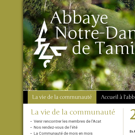
Aller
Outils
Chercher par
au
personnels
Recherche
contenu.
avancée…
|
Aller
à
la
navigation
La vie de la communauté
Accueil à l'ab
Navigation
La vie de la communauté
Venir rencontrer les membres de l'Acat
Nos rendez-vous de l'été
Bx 
La Communauté de mois en mois