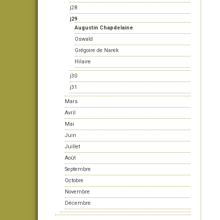
j28
j29
Augustin Chapdelaine
Oswald
Grégoire de Narek
Hilaire
j30
j31
Mars
Avril
Mai
Juin
Juillet
Août
Septembre
Octobre
Novembre
Décembre